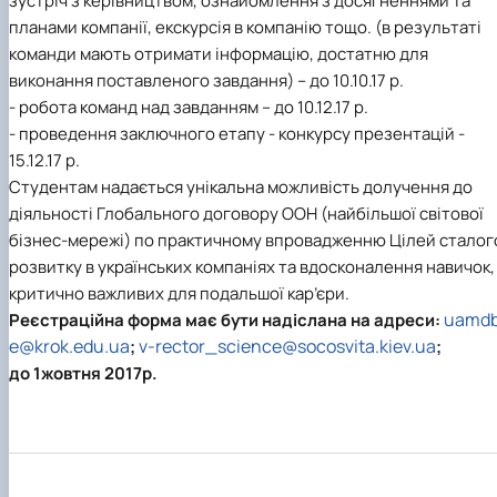
зустріч з керівництвом, ознайомлення з досягненнями та
планами компанії, екскурсія в компанію тощо. (в результаті
команди мають отримати інформацію, достатню для
виконання поставленого завдання) – до 10.10.17 р.
- робота команд над завданням – до 10.12.17 р.
- проведення заключного етапу - конкурсу презентацій -
15.12.17 р.
Студентам надається унікальна можливість долучення до
діяльності Глобального договору ООН (найбільшої світової
бізнес-мережі) по практичному впровадженню Цілей сталог
розвитку в українських компаніях та вдосконалення навичок,
критично важливих для подальшої кар’єри.
uamd
Реєстраційна форма має бути надіслана на адреси:
e@krok.edu.ua
v-rector_science@socosvita.kiev.ua
;
;
до 1жовтня 2017р.