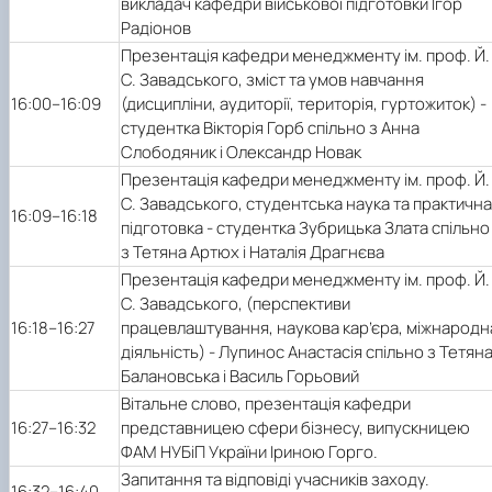
викладач кафедри військової підготовки Ігор
Радіонов
Презентація кафедри менеджменту ім. проф. Й.
С. Завадського, зміст та умов навчання
16:00–16:09
(дисципліни, аудиторії, територія, гуртожиток) -
студентка Вікторія Горб спільно з Анна
Слободяник і Олександр Новак
Презентація кафедри менеджменту ім. проф. Й.
С. Завадського, студентська наука та практична
16:09–16:18
підготовка - студентка Зубрицька Злата спільно
з Тетяна Артюх і Наталія Драгнєва
Презентація кафедри менеджменту ім. проф. Й.
С. Завадського, (перспективи
16:18–16:27
працевлаштування, наукова кар’єра, міжнародн
діяльність) - Лупинос Анастасія спільно з Тетян
Балановська і Василь Горьовий
Вітальне слово, презентація кафедри
16:27–16:32
представницею сфери бізнесу, випускницею
ФАМ НУБіП України Іриною Горго.
Запитання та відповіді учасників заходу.
16:32–16:40