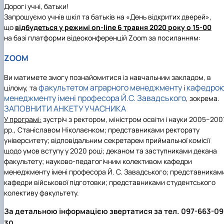
Дорогі учні, батьки!
З
апрошує
мо
учнів шкіл та батьків на
«День відкритих дверей»
,
що
відбудеться у режимі on-line 6 травня 2020 року о 15-00
на базі платформи відеоконференцій Zoom за посиланням:
Z
OOM
Ви матимете змогу познайомитися із навчальним закладом, в
факультетом аграрного менеджменту
кафедро
цілому, та
і
менеджменту імені професора Й.С. Завадського
, зокрема.
ЗАПОВНИТИ АНКЕТУ УЧАСНИКА
У програмі:
зустріч з ректором, міністром освіти і науки 2005–200
рр., Станіславом Ніколаєнком; представниками ректорату
університету; відповідальним секретарем приймальної комісії
щодо умов вступу у 2020 році; деканом та заступниками декана
факультету; науково-педагогічним колективом кафедри
менеджменту імені професора Й. С. Завадського; представникам
кафедри військової підготовки; представниками студентського
колективу факультету.
За детальною інформацією звертатися за тел. 097-663-09
30