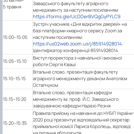
30 квітня–
Завадського факультету аграрного
5 травня
менеджменту за наступним посиланням:
https://forms.gle/UcDDerBVQgGyPYLC9
Зустріч учасників «Дня відкритих дверей» на
базі платформи хмарного сервісу Zoom за
15:00–15:05
наступним посиланням:
https://us02web.zoom.us/j/85914928014
Ідентифікатор конференції:
85914928014
Виступ проректора з навчальної і виховної
15:05–15:10
роботи Сергія Кваші
Вітальне слово, презентація факультету
15:10–15:15
аграрного менеджменту деканом Анатолієм
Остапчуком
Вітальне слово, презентація кафедри
15:15–15:20
менеджменту ім. проф. Й.С. Завадського
завідувачкою кафедри Надією Резнік
Правила прийому на навчання до НУБіП України 
2020 році презентує відповідальний секретар
15:20–15:35
приймальної комісії Лариса Коропець, відповіді
на питання абітурієнтів