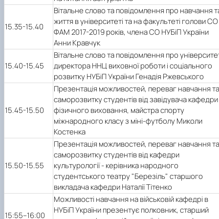
Вітальне слово та повідомлення про навчання т
життя в університеті та на факультеті голови СО
15.35-15.40
ФАМ 2017-2019 років, члена СО НУБіП України
Анни Кравчук
Вітальне слово та повідомлення про університе
15.40-15.45
директора ННЦ виховної роботи і соціального
розвитку НУБіП України Генадія Ржевського
Презентація можливостей, переваг навчання т
саморозвитку студентів від завідувача кафедри
15.45-15.50
фізичного виховання, майстра спорту
міжнародного класу з міні-футболу Миколи
Костенка
Презентація можливостей, переваг навчання т
саморозвитку студентів від кафедри
15.50-15.55
культурології - керівника народного
студентського театру "Березіль" старшого
викладача кафедри Наталії Тітенко
Можливості навчання на військовій кафедрі в
НУБіП України презентує полковник, старший
15:55–16:00