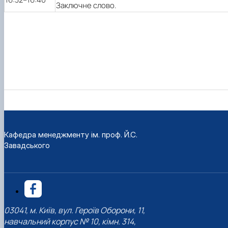
Заключне слово.
Кафедра менеджменту ім. проф. Й.С.
Завадського
03041, м. Київ, вул. Героїв Оборони, 11,
навчальний корпус № 10, кімн. 314,