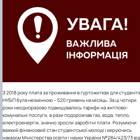
З 2018 року плата за проживання в гуртожитках для студенті
НУБіП була незмінною – 520 гривень на місяць. За ці чотири
роки неодноразово підвищувались тарифи на житлово-
комунальні послуги, в рази подорожчав газ, вода, тепло,
електроенергія, значно зросли заробітні плати. Розуміючи
важкий фінансовий стан студентської молоді і керуючись
наказом Міністерства освіти і науки України №284/423/73 ві