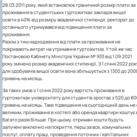
28.03.2011 року, який встановлює граничний розмір плати за
проживання в студентських гуртожитках закладів вищої
освіти в 40% від розміру академічної стипендії, ректорат до
останнього утримувався від підвищення плати за
проживання.
Разом з тим надходження від плати за проживання не
покривають витрат на утримання гуртожитків. У той же час
Постановою Кабінету Міністрів України № 933 від 1.09.2021
року змінено розмір академічної стипендії. З 1 січня 2022 рок
для здобувачів вищої освіти вона збільшується з 1300 до 200
гривень на місяць.
За таких умов з 1 січня 2022 року вартість проживання в
гуртожитках університету для студентів зростає з 520 до 80
гривень на місяць. Таке підвищення на сьогоднішній день не 
великим, проживання в хостелі або оренда квартири коштує 
багато разів більше. При цьому, отримані кошти будуть
залучені виключно на покриття, перш за все, комунальних
послуг, оплату праці, проведення поточних і капітальних