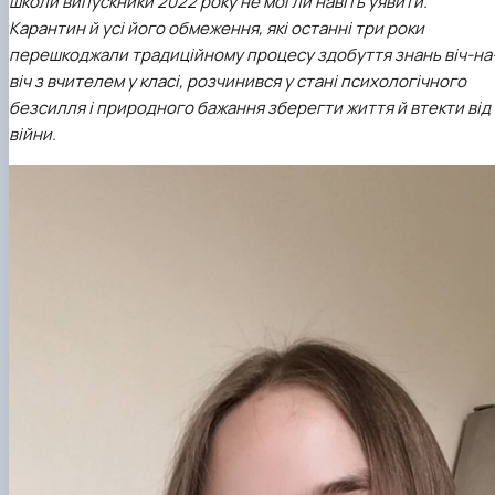
школи випускники 2022 року не могли навіть уявити.
Карантин й усі його обмеження, які останні три роки
перешкоджали традиційному процесу здобуття знань віч-на
віч з вчителем у класі, розчинився у стані психологічного
безсилля і природного бажання зберегти життя й втекти від
війни.