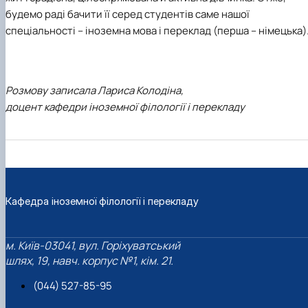
будемо раді бачити її серед студентів саме нашої
спеціальності – іноземна мова і переклад (перша – німецька)
Розмову записала Лариса Колодіна,
доцент кафедри іноземної філології і перекладу
Кафедра іноземної філології і перекладу
м. Київ-03041, вул. Горіхуватський
шлях, 19, навч. корпус №1, кім. 21.
(044) 527-85-95