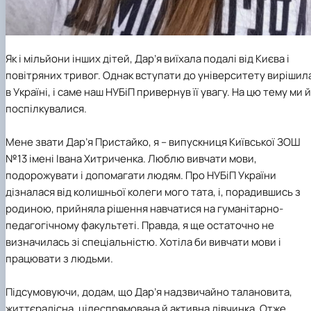
Як і мільйони інших дітей, Дар’я виїхала подалі від Києва і
повітряних тривог. Однак вступати до університету вирішил
в Україні, і саме наш НУБіП привернув її увагу. На цю тему ми й
поспілкувалися.
Мене звати Дар’я Пристайко, я – випускниця Київської ЗОШ
№13 імені Івана Хитриченка. Люблю вивчати мови,
подорожувати і допомагати людям. Про НУБіП України
дізналася від колишньої колеги мого тата, і, порадившись з
родиною, прийняла рішення навчатися на гуманітарно-
педагогічному факультеті. Правда, я ще остаточно не
визначилась зі спеціальністю. Хотіла би вивчати мови і
працювати з людьми.
Підсумовуючи, додам, що Дар’я надзвичайно талановита,
життєрадісна, цілеспрямована й активна дівчинка. Отже,