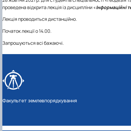
Старостат
Стипендіальний рейтинг
Видатні вчені
проведена відкрита лекція із дисципліни «
Інформаційні т
Успішні випускники
Проведення відкритих лекцій
GeoCampus Hub
Неформальна освіта
Лекція проводиться дистанційно.
Акредитація
Початок лекції о 14.00.
Запрошуються всі бажаючі.
Факультет землевпорядкування