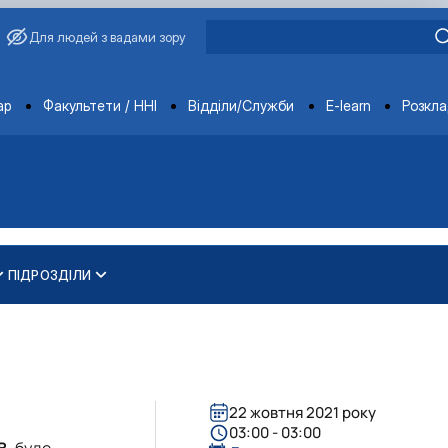
Для людей з вадами зору
ments
ар
Факультети / ННІ
Відділи/Служби
E-learn
Розкл
ПІДРОЗДІЛИ
и
ти
ування та охорони навколишнього середовища"
 освітньо-наукового рівня вищої освіти
22 жовтня 2021 року
03:00 - 03:00
В.
буде