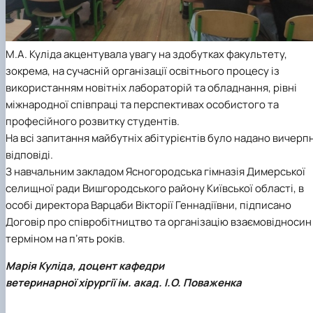
М.А. Куліда акцентувала увагу на здобутках факультету,
зокрема, на сучасній організації освітнього процесу із
використанням новітніх лабораторій та обладнання, рівні
міжнародної співпраці та перспективах особистого та
професійного розвитку студентів.
На всі запитання майбутніх абітурієнтів було надано вичерпн
відповіді.
З навчальним закладом Ясногородська гімназія Димерської
селищної ради Вишгородського району Київської області, в
особі директора Варцаби Вікторії Геннадіївни, підписано
Договір про співробітництво та організацію взаємовідносин
терміном на пʼять років.
Марія Куліда, доцент кафедри
ветеринарної хірургії ім. акад. І.О. Поваженка