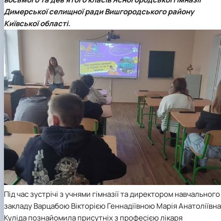
Trust Box
Прейскуранти на послуги
Вступ 2022 рік
Pharmacology
Димерської селищної ради Вишгородського району
НОВИНИ
Вступ 2021 рік
Київської області.
Вступ 2020 рік
Вступ 2019 рік
Вступ 2018 рік
Під час зустрічі з учнями гімназії та директором навчального
закладу Варцабою Вікторією Геннадіївною Марія Анатоліївна
Куліда познайомила присутніх з професією лікаря