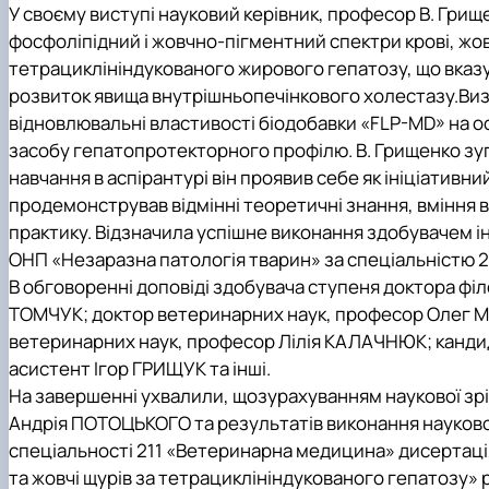
У своєму виступі науковий керівник, професор В. Гри
фосфоліпідний і жовчно-пігментний спектри крові, жов
тетрациклініндукованого жирового гепатозу, що вказу
розвиток явища внутрішньопечінкового холестазу.Виз
відновлювальні властивості біодобавки
«
FLP
-
MD
» на о
засобу гепатопротекторного профілю.
В. Грищенко зу
навчання в аспірантурі він проявив себе як ініціативн
продемонстрував відмінні теоретичні знання, вміння 
практику. Відзначила успішне виконання здобувачем і
ОНП «Незаразна патологія тварин» за спеціальністю 2
В обговоренні доповіді здобувача ступеня доктора філ
ТОМЧУК; доктор ветеринарних наук, професор Олег МЕ
ветеринарних наук, професор Лілія КАЛАЧНЮК; кандид
асистент Ігор ГРИЩУК та інші.
На завершенні ухвалили
, щозурахуванням наукової зр
Андрія ПОТОЦЬКОГО та результатів виконання наукової
спеціальності 211 «Ветеринарна медицина» дисертація 
та жовчі щурів за тетрациклініндукованого гепатозу»