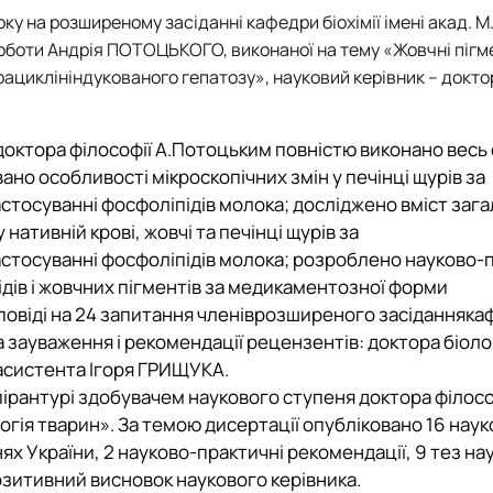
ку на розширеному засіданні кафедри біохімії імені акад. М.
роботи Андрія ПОТОЦЬКОГО, виконаної на тему «Жовчні пігм
трациклініндукованого гепатозу», науковий керівник – докто
октора філософії А.
Потоцьким повністю виконано весь
ано особливості мікроскопічних змін у печінці щурів за
стосуванні фосфоліпідів молока; досліджено вміст заг
 нативній крові, жовчі та печінці щурів за
астосуванні фосфоліпідів молока; розроблено науково-
ідів і жовчних пігментів за медикаментозної форми
дповіді на 24 запитання членіврозширеного засідання
ка
на зауваження і рекомендації рецензентів: доктора біоло
 асистента Ігоря ГРИЩУКА.
пірантурі здобувачем наукового ступеня доктора філософ
огія тварин».
За темою дисертації опубліковано 16 наук
ях України, 2 науково-практичні рекомендації, 9 тез на
зитивний висновок наукового керівника.