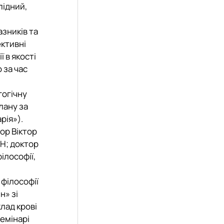
підний,
зників та
ктивні
 в якості
 за час
гогічну
лану за
рія»).
ор Віктор
Н; доктор
ілософії,
 філософії
н» зі
лад крові
емінарі