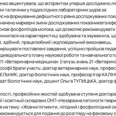
щенко акцентувала, що аспірантом уперше досліджено лі
чі та печінки у піддослідних лабораторних щурів за
є на формування дефіцитного рівня досліджуваних пока
начено маркерні зміни досліджуваних показниківта ефе
снові фосфоліпідів молока, що дозволяє рекомендувати її
пинилася на характеристиці здобувача та зауважила, що
ий, здібний, працелюбний і відповідальний виконавець,
вирішувати поставлені завдання, успішно пройшов педа
ндивідуального плану наукової роботи та навчального п
11 «Ветеринарна медицина» (галузь знань 21 «Ветерина
ософії брали участь:
доктор ветеринарних наук, профес
ЛЬНИК; доктор біологічних наук, професор Ігор КАЛІНІ
ат біологічних наук, доцент Ольга ТУПИЦЬКА, доктор ф
ілості, професійних якостей здобувача ступеня доктора
 і освітньої складових ОНП «Незаразна патологія твари
на тему: «Жовчні пігменти, ліпідний і фосфоліпідний ск
 рекомендується для подання до розгляду на фаховому с