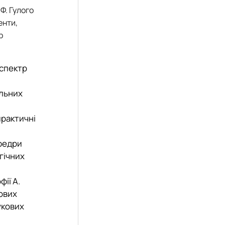
Ф. Гулого
енти,
р
 спектр
альних
практичні
федри
гічних
ії А.
ових
укових