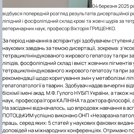
04 березня 2025 ро
відбувся попередній розгляд результатів дисертаційної 
ліпідний і фосфоліпідний склад крові та жовчі щурів за те
ветеринарних наук, професор Вікторія ГРИЩЕНКО.
За період навчання в аспірантурі здобувачем ступеня д
наукових завдань за темою дисертації, зокрема: з’ясов
тетрациклініндукованого жирового гепатозу та при за
ліпідів, фосфоліпідний склад і вміст жовчних пігментів у
тетрациклініндукованого жирового гепатозу та при з
рекомендації щодо коригування змін у метаболізмі ліп
гепатопатології в тварин. Здобувач надав вичерпні ві
біохімії імені акад. М.Ф. Гулого НУБіП України
, а також 
наук, професора Ігоря КАЛІНІНА та доктора філософії,
На засіданні відзначалось, що впродовж навчання в ас
ПОТОЦЬКИМ успішно виконано ОНП
«Незаразна патол
праць, серед яких: 5 статей у наукових фахових виданн
доповідей на міжнародних конференціях. Отримано по