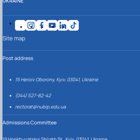
UKRAINE
Site map
Post address
15 Heroiv Oborony, Kyiv, 03041, Ukraine
(044) 527-82-42
rectorat@nubip.edu.ua
Admissions Committee
19 Horikhuvatskyi Shliakh St., Kyiv, 03041, Ukraine