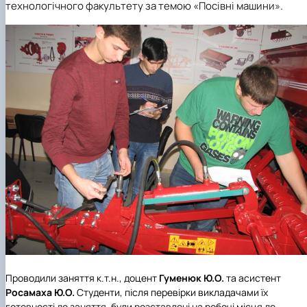
технологічного факультету за темою «Посівні машини».
Проводили заняття к.т.н., доцент
Гуменюк Ю.О.
та асистент
Росамаха Ю.О.
Студенти, після перевірки викладачами їх
готовності до заняття, були розставлені на робочі місця де