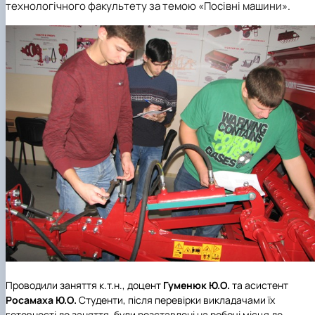
технологічного факультету за темою «Посівні машини».
Проводили заняття к.т.н., доцент
Гуменюк Ю.О.
та асистент
Росамаха Ю.О.
Студенти, після перевірки викладачами їх
готовності до заняття, були розставлені на робочі місця де