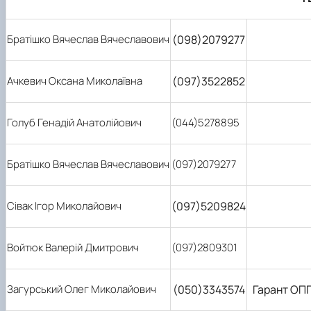
Братішко Вячеслав Вячеславович
(098)2079277
Ачкевич Оксана Миколаївна
(097)3522852
Голуб Генадій Анатолійович
(044)5278895
Братішко Вячеслав Вячеславович
(097)2079277
Сівак Ігор Миколайович
(097)5209824
Войтюк Валерій Дмитрович
(097)2809301
Загурський Олег Миколайович
(050)3343574
Гарант ОПП