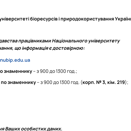
університеті біоресурсів і природокористування Україн
давства працівниками Національного університету
ання, що інформація є достовірною:
nubip.edu.ua
по знаменнику
– з 900 до 1300 год.;
 по знаменнику
– з 900 до 1300 год. (
корп. № 3, кім. 219
);
ня Ваших особистих даних.