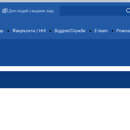
Для людей з вадами зору
ments
ар
Факультети / ННІ
Відділи/Служби
E-learn
Розкл