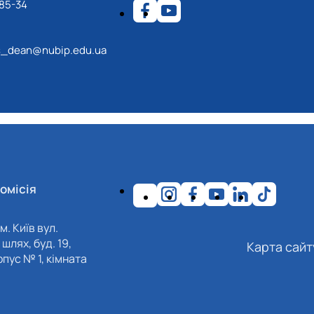
-85-34
s_dean@nubip.edu.ua
омісія
м. Київ вул.
шлях, буд. 19,
Карта сайт
пус № 1, кімната