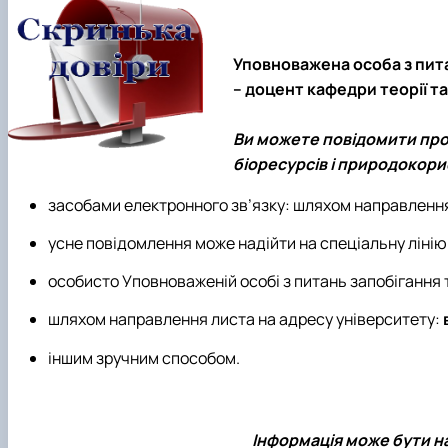
Міжнародна діяльність
Практичне навчання
Матеріально-технічна база факультету
Скринька довіри
Уповноважена особа з пита
– доцент кафедри теорії та
Ви можете повідомити про
біоресурсів і природокори
засобами електронного зв’язку: шляхом направленн
усне повідомлення може надійти на спеціальну лінію
особисто Уповноваженій особі з питань запобігання т
шляхом направлення листа на адресу університету:
іншим зручним способом.
Інформація може бути н