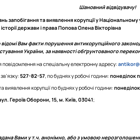
Шановний відвідувачу!
нь запобігання та виявлення корупції у Національному 
 історії держави і права Попова Олена Вікторівна
 відомі Вам факти порушення антикорупційного законо
стування України, за наявності обґрунтованого перекон
я повідомлення на спеціальну електронну адресу:
antikor@
 зв’язку:
527-82-57
, по буднях у робочі години:
понеділок 
а виявлення корупції по буднях у робочі години:
понеділок
вул. Героїв Оборони, 15, м. Київ, 03041
;
адана Вами у т.ч. анонімно, або з умовою нерозголошен