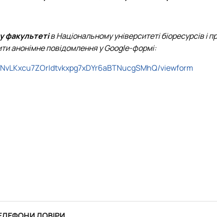
у факультеті
в Національному університеті біоресурсів і 
ти анонімне повідомлення у Google-формі:
uqQNvLKxcu7ZOrIdtvkxpg7xDYr6aBTNucgSMhQ/viewform
ЕЛЕФОНИ ДОВІРИ