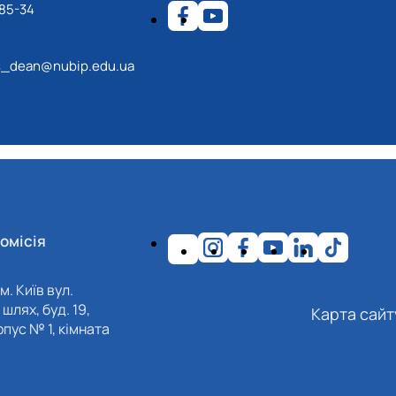
-85-34
s_dean@nubip.edu.ua
омісія
м. Київ вул.
шлях, буд. 19,
Карта сайт
пус № 1, кімната