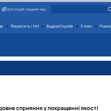
Для людей з вадами зору
ments
ар
Факультети / ННІ
Відділи/Служби
E-learn
Розкл
овне сприяння у покращенні якості