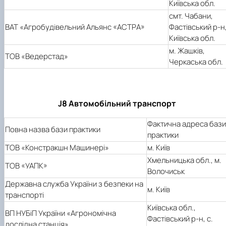
Київська обл.
смт. Чабани,
ВАТ «Агробудівельний Альянс «АСТРА»
Фастівський р-н
Київська обл.
м. Жашків,
ТОВ «Ведерстад»
Черкаська обл.
J8 Автомобільний транспорт
Фактична адреса бази
Повна назва бази практики
практики
ТОВ «Констракшн Машинері»
м. Київ
Хмельницька обл., м.
ТОВ «УАПК»
Волочиськ
Державна служба України з безпеки на
м. Київ
транспорті
Київська обл.,
ВП НУБіП України «Агрономічна
Фастівський р-н, с.
дослідна станція»