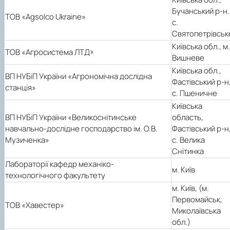
Бучанський р-н.
ТОВ «Agsolco Ukraine»
с.
Святопетрівськ
Київська обл., м.
ТОВ «Агросистема ЛТД»
Вишневе
Київська обл.,
ВП НУБіП України «Агрономічна дослідна
Фастівський р-н
станція»
с. Пшеничне
Київська
ВП НУБіП України «Великоснітинське
область,
навчально-дослідне господарство ім. О.В.
Фастівський р-н
Музиченка»
с. Велика
Снітинка
Лабораторії кафедр механіко-
м. Київ
технологічного факультету
м. Київ, (м.
Первомайськ,
ТОВ «Хавестер»
Миколаївська
обл.)