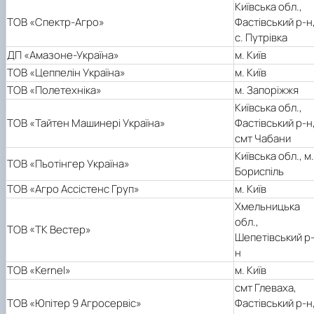
Київська обл.,
ТОВ «Спектр-Агро»
Фастівський р-н
с. Путрівка
ДП «Амазоне-Україна»
м. Київ
ТОВ «Цеппелін Україна»
м. Київ
ТОВ «Полетехніка»
м. Запоріжжя
Київська обл.,
ТОВ «Тайтен Машинері Україна»
Фастівський р-н
смт Чабани
Київська обл., м.
ТОВ «Пьотінгер Україна»
Бориспіль
ТОВ «Агро Ассістенс Груп»
м. Київ
Хмельницька
обл.,
ТОВ «ТК Вестер»
Шепетівський р
н
ТОВ «Kernel»
м. Київ
смт Глеваха,
ТОВ «Юпітер 9 Агросервіс»
Фастівський р-н