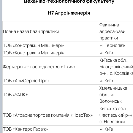
механіко-технологічного факультету
Н7 Агроінженерія
Фактична
Повна назва бази практики
адреса бази
практики
ТОВ «Констракшн Машинері»
м. Тернопіль
ТОВ «Констракшн Машинері»
м. Київ
Київська обл.,
Фермерське господарство «Тікич»
Білоцерківський
р-н., с. Косяківк
ТОВ «АрмСервіс-Про»
м. Київ
Хмельницька
ТОВ «УАПК»
обл., м.
Волочиськ
Київська обл.,
ТОВ «Аграрна торгова компанія «НовоТех»
Фастівський р-н.
с. Новосілки
ТОВ «Хантерс Гараж»
м. Київ