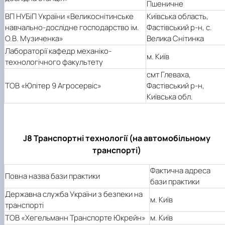
Пшеничне
ВП НУБіП України «Великоснітинське
Київська область,
навчально-дослідне господарство ім.
Фастівський р-н, с.
О.В. Музиченка»
Велика Снітинка
Лабораторії кафедр механіко-
м. Київ
технологічного факультету
смт Глеваха,
ТОВ «Юпітер 9 Агросервіс»
Фастівський р-н,
Київська обл.
J8 Транспортні технології (на автомобільному
транспорті)
Фактична адреса
Повна назва бази практики
бази практики
Державна служба України з безпеки на
м. Київ
транспорті
ТОВ «Хегельманн Транспорте Юкрейн»
м. Київ