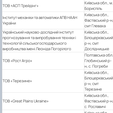
Київська обл., м.
ТОВ «АСП Трейдінг»
Бориспіль
Київська обл.,
Інститут механіки та автоматики АПВ НААН
Фастівський р-н
України
смт Глеваха
Український науково-дослідний інститут
Київська обл.,
прогнозування та випробування техніки і
Білоцерківський
технологій сільськогосподарського
р-н, смт
виробництва імені Леоніда Погорілого
Дослідницьке
Полтавська обл.
ТОВ «Рост Агро»
Глобинський р-
н, с. Погреби
Київська обл.,
Білоцерківський
ТОВ «Терезине»
р-н, смт
Терезине
Київська обл.,
ТОВ «Great Plains Ukraine»
Фастівський р-н
с. Рославичі
Київська обл.,