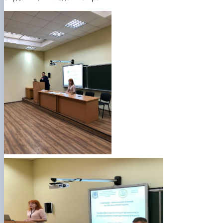
Проєкт «Розвиток лідерських навичок жінок
та мереж для забезпечення рівності у …