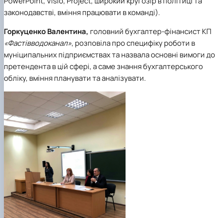
PowerPoint, Visio, Project, широкий кругозір в політиці та
законодавстві, вміння працювати в команді).
Горкуценко Валентина,
головний бухгалтер-фінансист КП
«Фастівводоканал»
, розповіла про специфіку роботи в
муніципальних підприємствах та назвала основні вимоги до
претендента в цій сфері, а саме знання бухгалтерського
обліку, вміння планувати та аналізувати.