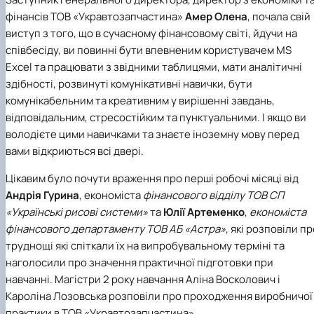
фінансів ТОВ «Укравтозапчастина»
Амер Олена
, почала свій
виступ з того, що в сучасному фінансовому світі, йдучи на
співбесіду, ви повинні бути впевненим користувачем MS
Excel та працювати з звідними таблицями, мати аналітичні
здібності, розвинуті комунікативні навички, бути
комунікабельним та креативним у вирішенні завдань,
відповідальним, стресостійким та пунктуальними. І якщо ви
володієте цими навичками та знаєте іноземну мову перед
вами відкриються всі двері.
Цікавим було почути враження про перші робочі місяці від
Андрія Гурина
, економіста
фінансового відділу ТОВ СП
«Українські рисові системи»
та
Юлії Артеменко
,
економіста
фінансового департаменту ТОВ АБ «Астра»
, які розповіли пр
труднощі які спіткали їх на випробувальному терміні та
наголосили про значення практичної підготовки при
навчанні. Магістри 2 року навчання Аліна Восколович і
Кароліна Лозовська розповіли про проходження виробничої
практики в ТОВ «Укравтозапчастина».