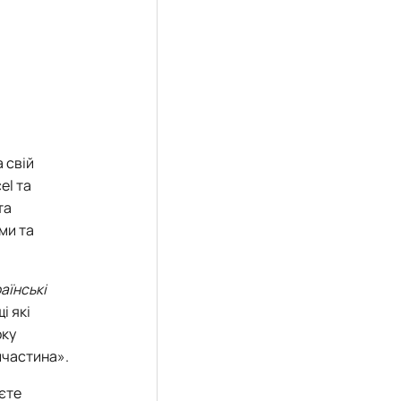
а свій
el та
та
ми та
аїнські
і які
оку
пчастина».
ієте