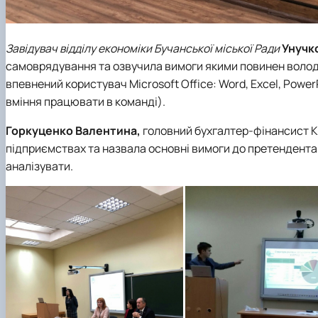
Завідувач відділу економіки Бучанської міської Ради
Унучк
самоврядування та озвучила вимоги якими повинен володіт
впевнений користувач Microsoft Office: Word, Excel, PowerPo
вміння працювати в команді).
Горкуценко Валентина,
головний бухгалтер-фінансист 
підприємствах та назвала основні вимоги до претендента в
аналізувати.