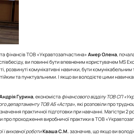
 та фінансів ТОВ «Укравтозапчастина»
Амер Олена
, почал
 співбесіду, ви повинні бути впевненим користувачем MS Exc
і, розвинуті комунікативні навички, бути комунікабельним 
тійким та пунктуальними. І якщо ви володієте цими навичка
Андрія Гурина
, економіста
фінансового відділу ТОВ СП «Укр
ого департаменту ТОВ АБ «Астра»
, які розповіли про труднощ
 значення практичної підготовки при навчанні. Магістри 2 р
ли про проходження виробничої практики в ТОВ «Укравтоза
ї і виховної роботи
Кваша С.М.
зазначив, що якщо ви волод