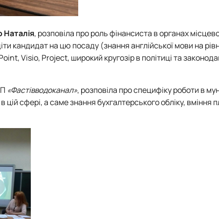
о Наталія
, розповіла про роль фінансиста в органах місцев
и кандидат на цю посаду (знання англійської мови на рівн
int, Visio, Project, широкий кругозір в політиці та законода
КП
«Фастівводоканал»
, розповіла про специфіку роботи в м
 цій сфері, а саме знання бухгалтерського обліку, вміння 