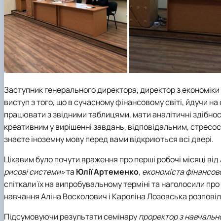
Заступник генерального директора, директор з економіки
виступ з того, що в сучасному фінансовому світі, йдучи на
працювати з звідними таблицями, мати аналітичні здібност
креативним у вирішенні завдань, відповідальним, стресос
знаєте іноземну мову перед вами відкриються всі двері.
Цікавим було почути враження про перші робочі місяці від
рисові системи»
та
Юлії Артеменко
,
економіста фінансов
спіткали їх на випробувальному терміні та наголосили про
навчання Аліна Восколович і Кароліна Лозовська розпові
Підсумовуючи результати семінару
проректор з навчально