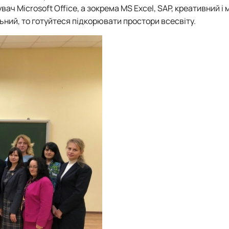
ач Microsoft Office, а зокрема MS Excel, SAP, креативний і
ьний, то готуйтеся підкорювати простори всесвіту.