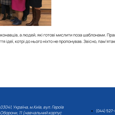
конавців, а людей, які готові мислити поза шаблонами. Пра
я ідеї, котрі до нього ніхто не пропонував. Звісно, пам’ят
03041, Україна, м.Київ, вул. Героїв
(044) 527
Оборони, 11 (навчальний корпус