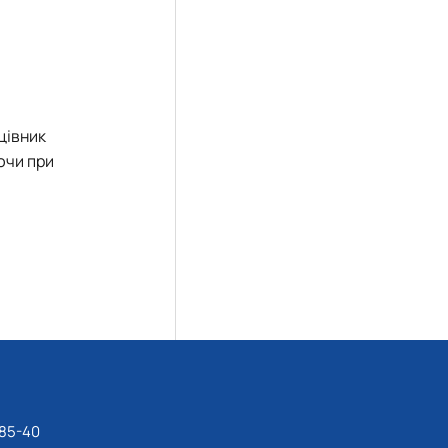
цівник
аючи при
-85-40