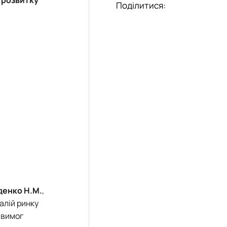
Поділитися:
денко Н.М.
,
алій ринку
 вимог