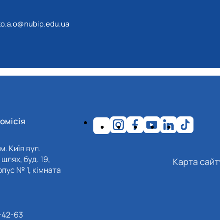
o.a.o@nubip.edu.ua
омісія
м. Київ вул.
шлях, буд. 19,
Карта сайт
пус № 1, кімната
-42-63