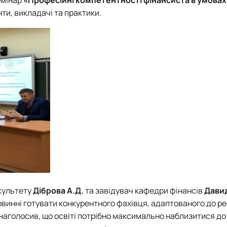
тету
ПАЗ"
нти, викладачі та практики.
тку бізнес-систем, кластерів …
ена 75-річчю економічного фак…
культету
Діброва А.Д.
та завідувач кафедри фінансів
Дави
винні готувати конкурентного фахівця, адаптованого до ре
наголосив, що освіті потрібно максимально наблизитися до