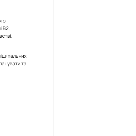
ого
і В2,
встві,
уніципальних
планувати та