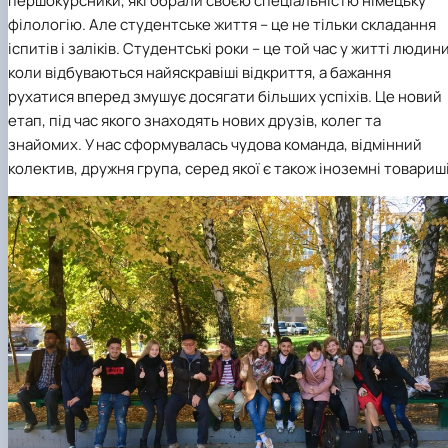
першокурсники, які обрали своєю спеціальністю
німецьку
філологію.
Але студентське життя – це не тільки складання
іспитів і заліків. Студентські роки – це той час у житті людини
коли відбуваються найяскравіші відкриття, а бажання
рухатися вперед змушує досягати більших успіхів. Це новий
етап, під час якого знаходять нових друзів, колег та
знайомих. У нас сформувалась чудова команда, відмінний
колектив, дружня група, серед якої є також іноземні товариші