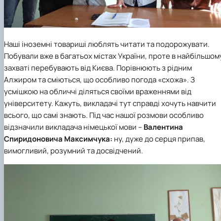
Наші іноземні товариші люблять читати та подорожувати.
Побували вже в багатьох містах України, проте в найбільшом
захваті перебувають від Києва. Порівнюють з рідним
Алжиром та сміються, що особливо погода «схожа». З
усмішкою на обличчі діляться своїми враженнями від
університету. Кажуть, викладачі тут справді хочуть навчити
всього, що самі знають. Під час нашої розмови особливо
відзначили викладача німецької мови –
Валентина
Спиридоновича Максимчука:
ну, дуже до серця припав,
вимогливий, розумний та досвідчений.