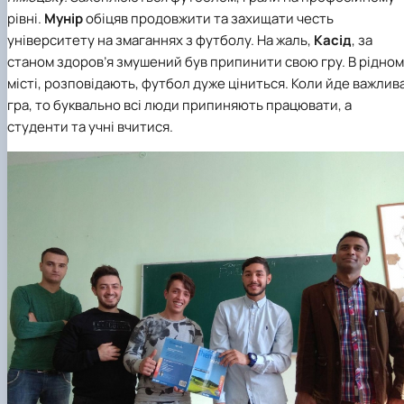
рівні.
Мунір
обіцяв продовжити та захищати честь
університету на змаганнях з футболу. На жаль,
Касід
, за
станом здоров’я змушений був припинити свою гру. В рідно
місті, розповідають, футбол дуже ціниться. Коли йде важлив
гра, то буквально всі люди припиняють працювати, а
студенти та учні вчитися.