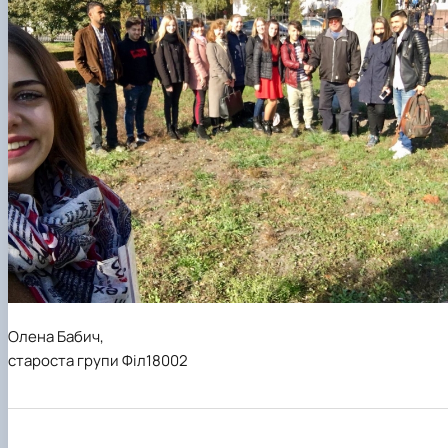
Олена Бабич,
староста групи Філ18002