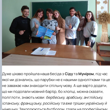
Дуже цікаво пройшла наша бесіда з
Сіду
та
Муніром
, під час
якої ми дізнались, що парубки не є нашими однолітками та це
не заважає нам знаходити спільну мову. А ще варто додати,
що ми подолали мовний бар’єр, бо хлопці, можна сказати,
поліглоти, знають мови:
бербеську, арабську, англійську,
іспанську, французьку, російську та вже трішки українську й
німецьку.
Захоплюються футболом, грали на професійному