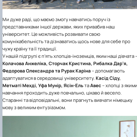
Ми дуже раді, що маємо змогу навчатись поруч із
представниками іншої держави, яких привабив наш
університет. Це можливість розвивати свою
комунікабельність та дізнаватись щось нове для себе про
чужу країну та її традиції.
У нашій підгрупі є п’ять хлопців-іноземців, яким наші дівчата 
Колачова Анжеліка, Сторчак Кристина, Рибалка Дар’я,
Федорова Олександра та Рурак Каріна
– допомагають
адаптуватися в середовищі університету.
Касід Сіду,
Метматі Мехді, Уфа Мунір, Ясін-Ель
та
Авес
– хлопці з яким
навчання проходить дуже повчально, цікаво й весело.
Старанні та відповідальні, вони прагнуть вивчати німецьку
мову з великим ентузіазмом.