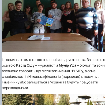
Цікавим фактом є те, що в хлопців це друга освіта. За першо
освітою
Касід Сіду
–
журналіст,
а
М
унір Уфа
–
біолог
. Та вони
впевнено говорять, що після закінчення
НУБіПу
, а саме
спеціальності
«Німецька філологія (переклад)»,
поїдуть в
Німеччину або залишаться в Україні та будуть працювати
перекладачами.