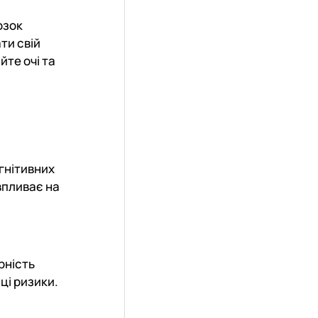
озок
ти свій
йте очі та
гнітивних
впливає на
рність
ці ризики.