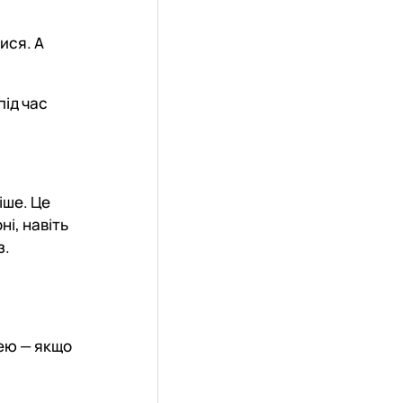
ися. А
під час
іше. Це
і, навіть
з.
нею — якщо