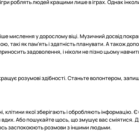
ігри роблять людей кращими лише в іграх. Однак інкол
кіше мислення у дорослому віці. Музичний досвід покр
икою, такі як пам'ять і здатність планувати. А також до
риносить задоволення, і ніколи не пізно цьому навчит
ращує розумові здібності. Станьте волонтером, запиш
, клітини якої зберігають і обробляють інформацію. Є
 вдих. Або пошукайте щось, що змушує вас сміятися. 
гось заспокоюють розмови з іншими людьми.