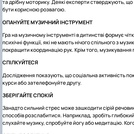
та дрібну моторику. Деякі експерти стверджують, що 
бути корисною розвагою.
ОПАНУЙТЕ МУЗИЧНИЙ ІНСТРУМЕНТ
Гра на музичному інструменті в дитинстві формує чіт
психічні функції, які не мають нічого спільного з муз
покращити координацію рук. Крім того, музикування п
СПІЛКУЙТЕСЯ
Дослідження показують, що соціальна активність пок
курси або зателефонуйте другу.
ЗБЕРІГАЙТЕ СПОКІЙ
Занадто сильний стрес може зашкодити сірій речовині
способів розслабитися. Наприклад, зробіть глибокий
слухайте музику, спробуйте йогу або медитацію. Ко