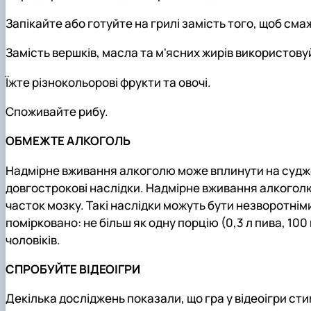
Запікайте або готуйте на грилі замість того, щоб сма
Замість вершків, масла та м'ясних жирів використовуйт
Їжте різнокольорові фрукти та овочі.
Споживайте рибу.
ОБМЕЖТЕ АЛКОГОЛЬ
Надмірне вживання алкоголю може вплинути на суджен
довгострокові наслідки. Надмірне вживання алкогол
часток мозку. Такі наслідки можуть бути незворотнім
помірковано: не більш як одну порцію (0,3 л пива, 100
чоловіків.
СПРОБУЙТЕ ВІДЕОІГРИ
Декілька досліджень показали, що гра у відеоігри ст