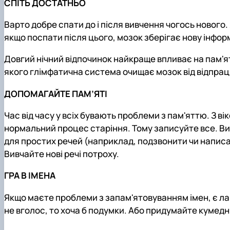
СПІТЬ ДОСТАТНЬО
Варто добре спати до і після вивчення чогось новог
якщо поспати після цього, мозок зберігає нову інформ
Довгий нічний відпочинок найкраще впливає на пам'ять
якого глімфатична система очищає мозок від відпра
ДОПОМАГАЙТЕ ПАМ’ЯТІ
Час від часу у всіх бувають проблеми з пам'яттю. З ві
нормальний процес старіння. Тому записуйте все. Вик
для простих речей (наприклад, подзвонити чи написа
Вивчайте нові речі потроху.
ГРА В ІМЕНА
Якщо маєте проблеми з запам'ятовуванням імен, є ла
не вголос, то хоча б подумки. Або придумайте кумедний