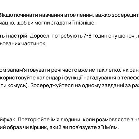
о. Якщо починати навчання втомленим, важко зосередит
ацію, щоб ви могли згадати її пізніше.
 і настрій. Дорослі потребують 7-8 годин сну щоночі, 
цьованих частинок.
ком запам'ятовувати речі часто вже не так легко, як ран
ористовуйте календар і функції нагадування в телефон
ти комусь). Зосереджуйтеся на одному завданні за ра
йфхак. Повторюйте ім'я людини, коли розмовляєте з 
 образ чи віршик, який ви пов'язуєте з її ім'ям.