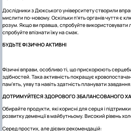
Дослідники з Дюкського університету створили впра
мислити по-новому. Оскільки п'ять органів чуття є к
розум. Якщо ви правша, спробуйте використовувати лі
спробуйте впізнати їжу на смак.
БУДЬТЕ ФІЗИЧНО АКТИВНІ
Фізичні вправи, особливо ті, що прискорюють серцеби
здібностей. Така активність покращує кровопостачанн
пам'ять, уяву та навіть здатність планувати завдання
ДОТРИМУЙТЕСЯ ЗДОРОВОГО ЗБАЛАНСОВАНОГО Х
Обирайте продукти, які корисні для серця і підтримки 
розвитку деменції в майбутньому. Високий рівень хол
Серед простих, але дієвих рекомендацій: