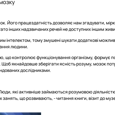
мозку
к. Його працездатність дозволяє нам згадувати, мірк
гато інших надзвичаних речей не доступних іншим живи
ним інтелектом, тому змушені шукати додаткові можлив
вання людини.
ю, що контролює функціонування організму, формує по
и. Щоб якнайдовше зберігати ясність розуму, мозок пот
ендованих дослідниками.
 Люди, які активніше займаються розумовою діяльніст
занять, що розвивають, - читання книги, візит до муз