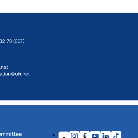
82-78 (067)
.net
ation@ukr.net
ommittee