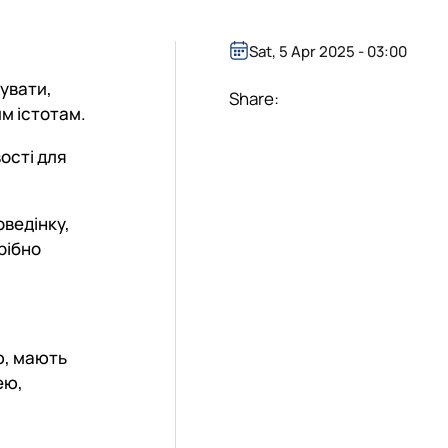
Sat, 5 Apr 2025 - 03:00
увати,
Share:
м істотам.
ості для
ведінку,
рібно
ю, мають
ею,