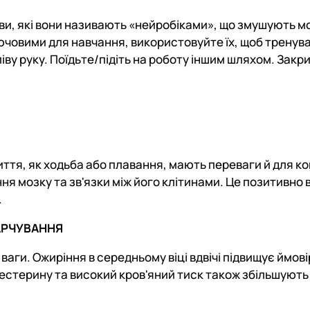
ви, які вони називають «нейробіками», що змушують м
лючовими для навчання, використовуйте їх, щоб тренува
ву руку. Поїдьте/підіть на роботу іншим шляхом. Закри
ття, як ходьба або плавання, мають переваги й для ко
я мозку та зв'язки між його клітинами. Це позитивно 
.
АРЧУВАННЯ
ваги. Ожиріння в середньому віці вдвічі підвищує ймові
естерину та високий кров'яний тиск також збільшують 