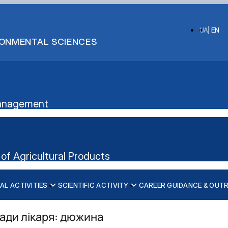
UA
EN
IRONMENTAL SCIENCES
 Management
of Agricultural Products
AL ACTIVITIES
SCIENTIFIC ACTIVITY
CAREER GUIDANCE & OUT
ication”
nt's website
ради лікаря: дюжина
iscipline)