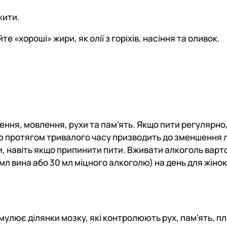
жити.
е «хороші» жири, як олії з горіхів, насіння та оливок.
ня, мовлення, рухи та пам'ять. Якщо пити регулярно,
ю протягом тривалого часу призводить до зменшення 
и, навіть якщо припинити пити. Вживати алкоголь варт
 мл вина або 30 мл міцного алкоголю) на день для жінок 
имулює ділянки мозку, які контролюють рух, пам'ять, 