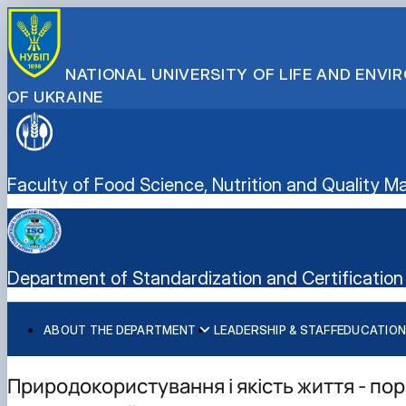
NATIONAL UNIVERSITY OF LIFE AND ENV
OF UKRAINE
Faculty of Food Science, Nutrition and Quality
Department of Standardization and Certification 
ABOUT THE DEPARTMENT
LEADERSHIP & STAFF
EDUCATION
History of the department and present day
Educational program “Quality, Standardization, and Certif
Student scientific societies
Information for applicants
EPP Quality, Standardization, and Certification
Responsible for the information content of the departme
Schedule and timetable of classes
Department Publications
Vocational Guidance
Природокористування і якість життя - по
Work program for the educational component (academic d