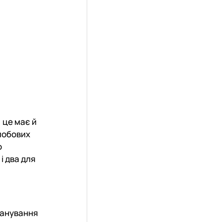
 це має й
лобових
о
і два для
планування