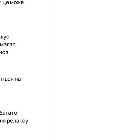
и це може
ащує
помагає
ися.
іться на
 багато
Для релаксу