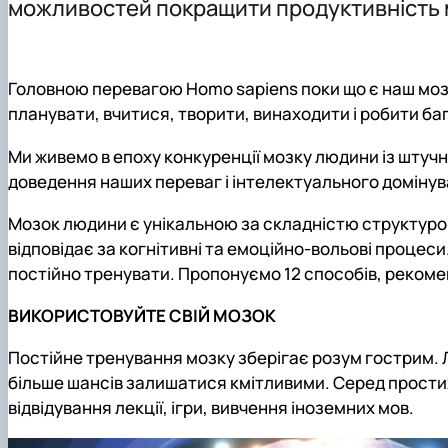
можливостей покращити продуктивність 
Preparation and defense of master's degree programs
Individual educational trajectory
Practical training
Головною перевагою Homo sapiens поки що є наш мозо
Academic Integrity
планувати, вчитися, творити, винаходити і робити ба
Safe educational environment
Ми живемо в епоху конкуренції мозку людини із штуч
доведення наших переваг і інтелектуального доміну
Мозок людини є унікальною за складністю структуро
відповідає за когнітивні та емоційно-вольові процес
постійно тренувати. Пропонуємо 12 способів, реком
ВИКОРИСТОВУЙТЕ СВІЙ МОЗОК
Постійне тренування мозку зберігає розум гострим.
більше шансів залишатися кмітливими. Серед простих 
відвідування лекції, ігри, вивчення іноземних мов.