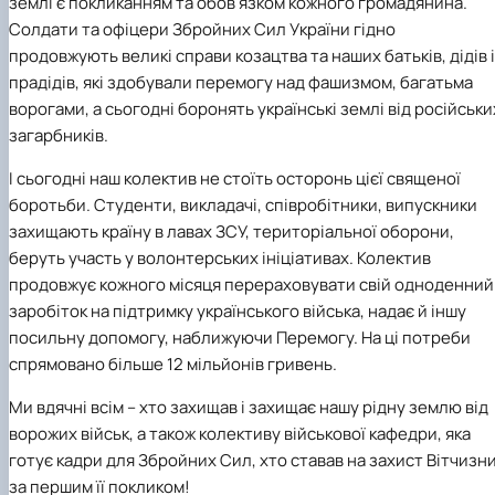
землі є покликанням та обов'язком кожного громадянина.
Солдати та офіцери Збройних Сил України гідно
продовжують великі справи козацтва та наших батьків, дідів і
прадідів, які здобували перемогу над фашизмом, багатьма
ворогами, а сьогодні боронять українські землі від російськи
загарбників.
І сьогодні наш колектив не стоїть осторонь цієї священої
боротьби. Студенти, викладачі, співробітники, випускники
захищають країну в лавах ЗСУ, територіальної оборони,
беруть участь у волонтерських ініціативах. Колектив
продовжує кожного місяця перераховувати свій одноденний
заробіток на підтримку українського війська, надає й іншу
посильну допомогу, наближуючи Перемогу. На ці потреби
спрямовано більше 12 мільйонів гривень.
Ми вдячні всім – хто захищав і захищає нашу рідну землю від
ворожих військ, а також колективу військової кафедри, яка
готує кадри для Збройних Сил, хто ставав на захист Вітчизн
за першим її покликом!