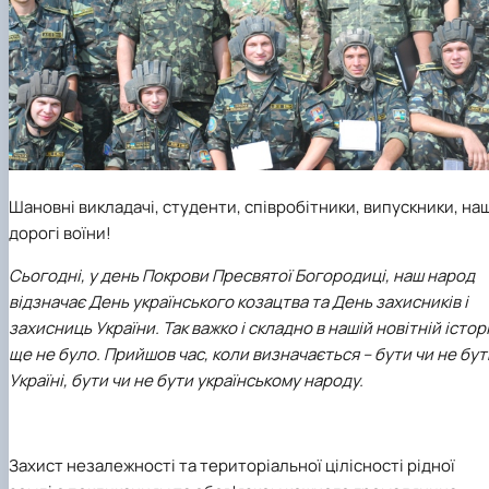
Trust Box
Прейскуранти на послуги
Вступ 2022 рік
Pharmacology
НОВИНИ
Вступ 2021 рік
Вступ 2020 рік
Вступ 2019 рік
Вступ 2018 рік
Шановні викладачі, студенти, співробітники, випускники, наш
дорогі воїни!
Сьогодні, у день Покрови Пресвятої Богородиці, наш народ
відзначає День українського козацтва та День захисників і
захисниць України. Так важко і складно в нашій новітній історі
ще не було. Прийшов час, коли визначається – бути чи не бут
Україні, бути чи не бути українському народу.
Захист незалежності та територіальної цілісності рідної