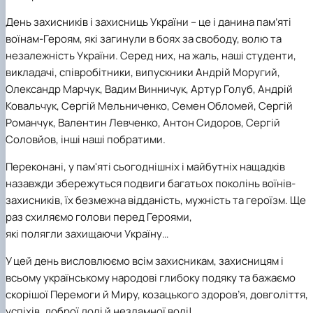
День захисників і захисниць України – це і данина пам’яті
воїнам-Героям, які загинули в боях за свободу, волю та
незалежність України. Серед них, на жаль, наші студенти,
викладачі, співробітники, випускники Андрій Моругий,
Олександр Марчук, Вадим Винничук, Артур Голуб, Андрій
Ковальчук, Сергій Мельниченко, Семен Обломей, Сергій
Романчук, Валентин Левченко, Антон Сидоров, Сергій
Соловйов, інші наші побратими.
Переконані, у пам'яті сьогоднішніх і майбутніх нащадків
назавжди збережуться подвиги багатьох поколінь воїнів-
захисників, їх безмежна відданість, мужність та героїзм. Ще
раз схиляємо голови перед Героями,
які полягли захищаючи Україну…
У цей день висловлюємо всім захисникам, захисницям і
всьому українському народові глибоку подяку та бажаємо
скорішої Перемоги й Миру, козацького здоров’я, довголіття,
успіхів, доброї долі й незламної волі!