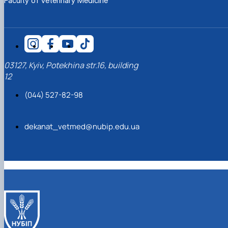
Faculty of Veterinary Medicine
03127, Kyiv, Potekhina str.16, building
12
(044) 527-82-98
dekanat_vetmed@nubip.edu.ua