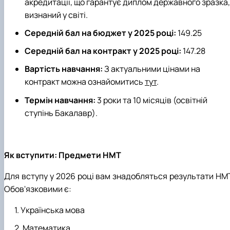
акредитації, що гарантує диплом державного зразка,
визнаний у світі.
Середній бал на бюджет у 2025 році:
149.25
Середній бал на контракт у 2025 році:
147.28
Вартість навчання:
З актуальними цінами на
контракт можна ознайомитись
тут
.
Термін навчання:
3 роки та 10 місяців (освітній
ступінь Бакалавр).
Як вступити: Предмети НМТ
Для вступу у 2026 році вам знадобляться результати НМТ
Обов'язковими є:
Українська мова
Математика