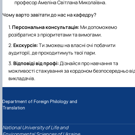
професор Амеліна Світлана Миколаївна.
Чому варто завітати до нас на кафедру?
Персональна консультація:
Ми допоможемо
розібратися з пріоритетами та вимогами.
Екскурсія:
Ти зможеш на власні очі побачити
аудиторії, де проходитимуть твої пари.
Відповіді від профі:
Дізнайся про навчання та
можливості стажування за кордоном безпосередньо ві
викладачів.
Department of Foreign Philology and
Translation
National University of Life and
Environmental Sciences of Ukraine,