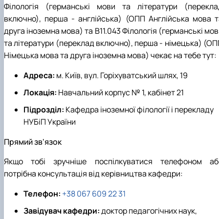
Філологія (германські мови та літератури (перекла
включно), перша - англійська) (ОПП Англійська мова т
друга іноземна мова) та В11.043 Філологія (германські мо
та літератури (переклад включно), перша - німецька) (ОП
Німецька мова та друга іноземна мова)
чекає на тебе тут:
Адреса:
м. Київ, вул. Горіхуватський шлях, 19
Локація:
Навчальний корпус № 1, кабінет 21
Підрозділ:
Кафедра іноземної філології і перекладу
НУБіП України
Прямий зв'язок
Якщо тобі зручніше поспілкуватися телефоном аб
потрібна консультація від керівництва кафедри:
Телефон:
+38 067 609 22 31
Завідувач кафедри:
доктор педагогічних наук,