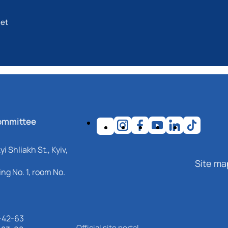
net
ommittee
i Shliakh St., Kyiv,
Site ma
ng No. 1, room No.
-42-63
Official site portal