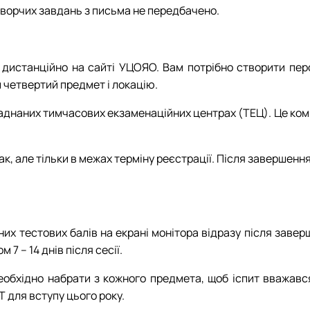
 Творчих завдань з письма не передбачено.
дистанційно на сайті УЦОЯО. Вам потрібно створити перс
и четвертий предмет і локацію.
днаних тимчасових екзаменаційних центрах (ТЕЦ). Це комп'ют
ак, але тільки в межах терміну реєстрації. Після завершенн
них тестових балів на екрані монітора відразу після заве
7 – 14 днів після сесії.
необхідно набрати з кожного предмета, щоб іспит вважавс
 для вступу цього року.