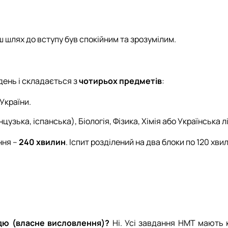
Explorer
Юний поліглот
ш шлях до вступу був спокійним та зрозумілим.
день і складається з
чотирьох предметів
:
України.
узька, іспанська), Біологія, Фізика, Хімія або Українська л
ння –
240 хвилин
. Іспит розділений на два блоки по 120 хви
ддю (власне висловлення)?
Ні. Усі завдання НМТ мають к