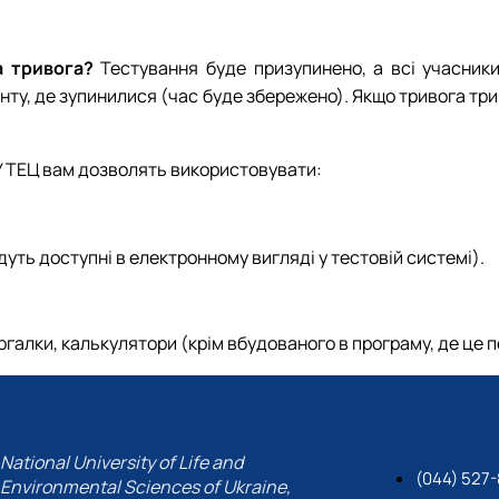
а тривога?
Тестування буде призупинено, а всі учасники
енту, де зупинилися (час буде збережено). Якщо тривога тр
 ТЕЦ вам дозволять використовувати:
удуть доступні в електронному вигляді у тестовій системі).
галки, калькулятори (крім вбудованого в програму, де це 
National University of Life and
(044) 527
Environmental Sciences of Ukraine,