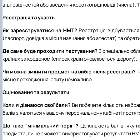
відповідностей або введення короткої відповіді (числа).
Реєстрація та участь
Як зареєструватися на НМТ?
Реєстрація відбувається 
(паспорт, довідка з місця навчання або атестат) та обрат
Де саме буде проходити тестування?
В спеціально обла
країнах за кордоном (список країн оновлюється щороку).
Чи можна змінити предмет на вибір після реєстрації?
Т
місце проходження іспиту неможливо.
Оцінювання та результати
Коли я дізнаюся свої бали?
Ви побачите кількість набра
балів з’являться у вашому персональному кабінеті протягом 
Що таке "мінімальний поріг"?
Це кількість балів, яку 
предмета, ви не зможете використовувати результати НМТ