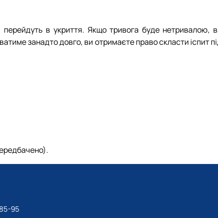
 перейдуть в укриття. Якщо тривога буде нетривалою, в
иватиме занадто довго, ви отримаєте право скласти іспит п
передбачено).
-85-95