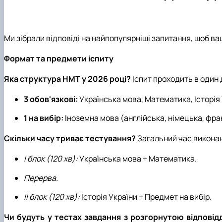
Чому НУБІП України - твій правильний вибір?
ОП "Німецька мова та друга іноземна" ОС Магістр
Конференції
Часті запитання та відповіді
Акредитація
Тематика курсових робіт
Підготовчі курси до НМТ
Робочі програми (нефілологічні спеціальності)
Ми зібрали відповіді на найпопулярніші запитання, щоб ва
Правила прийому 2026
Формат та предмети іспиту
Контактні дані
Яка структура НМТ у 2026 році?
Іспит проходить в один 
3 обов'язкові:
Українська мова, Математика, Історія 
1 на вибір:
Іноземна мова (англійська, німецька, франц
Скільки часу триває тестування?
Загальний час викона
I блок (120 хв):
Українська мова + Математика.
Перерва.
II блок (120 хв):
Історія України + Предмет на вибір.
Чи будуть у тестах завдання з розгорнутою відпові