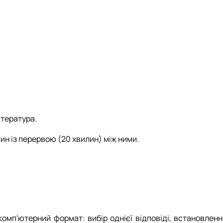
ітература.
лин із перервою (20 хвилин) між ними.
омп'ютерний формат: вибір однієї відповіді, встановленн