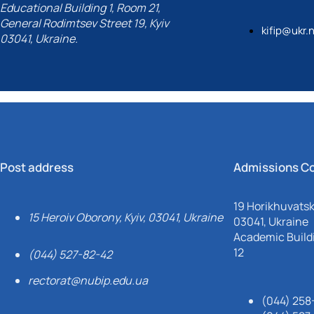
Educational Building 1, Room 21,
General Rodimtsev Street 19, Kyiv
kifip@ukr.
03041, Ukraine.
Post address
Admissions C
19 Horikhuvatsky
15 Heroiv Oborony, Kyiv, 03041, Ukraine
03041, Ukraine
Academic Buildi
12
(044) 527-82-42
rectorat@nubip.edu.ua
(044) 258