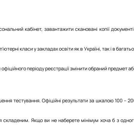
ональний кабінет, завантажити скановані копії документі
ерні класи у закладах освіти як в Україні, так і в багать
я офіційного періоду реєстрації змінити обраний предмет а
ршення тестування. Офіційні результати за шкалою 100 – 2
я складеним. Якщо ви не наберете мінімум хоча б з одног