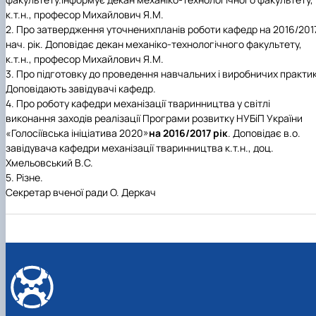
к.т.н., професор Михайлович Я.М.
2.
Про затвердження уточнених
планів роботи кафедр на 2016/201
нач. рік. Доповідає декан механіко-технологічного факультету,
к.т.н., професор Михайлович Я.М.
3.
Про підготовку до проведення навчальних і виробничих практик
Доповідають завідувачі кафедр.
4.
Про роботу кафедри механізації тваринництва у світлі
виконання заходів реалізації Програми розвитку НУБіП України
«Голосіївська ініціатива 2020»
на 2016/2017 рік
. Доповідає в.о.
завідувача кафедри механізації тваринництва к.т.н., доц.
Хмельовський В.С.
5.
Різне.
Секретар вченої ради О. Деркач