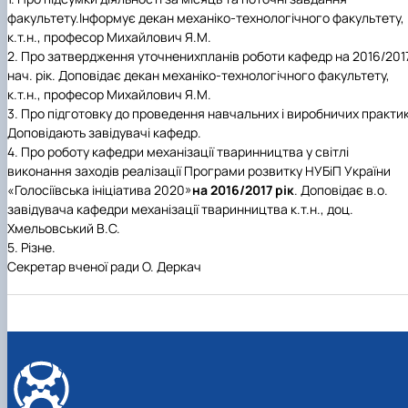
факультету
.
Інформує
декан механіко-технологічного факультету,
к.т.н., професор Михайлович Я.М.
2.
Про затвердження уточнених
планів роботи кафедр на 2016/201
нач. рік. Доповідає декан механіко-технологічного факультету,
к.т.н., професор Михайлович Я.М.
3.
Про підготовку до проведення навчальних і виробничих практик
Доповідають завідувачі кафедр.
4.
Про роботу кафедри механізації тваринництва у світлі
виконання заходів реалізації Програми розвитку НУБіП України
«Голосіївська ініціатива 2020»
на 2016/2017 рік
. Доповідає в.о.
завідувача кафедри механізації тваринництва к.т.н., доц.
Хмельовський В.С.
5.
Різне.
Секретар вченої ради О. Деркач