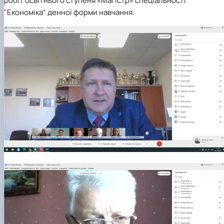
робіт освітнього ступеня «Магістр» спеціальності
"Економіка" денної форми навчання.