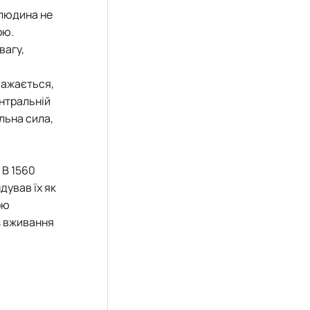
 людина не
ою.
вагу,
важається,
ентральній
льна сила,
 В 1560
дував їх як
ою
з вживання