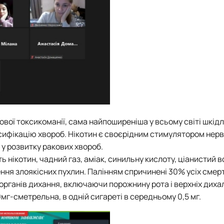
ової токсикоманії, сама найпоширеніша у всьому світі шкід
сифікацію хвороб. Нікотин є своєрідним стимулятором нерв
 у розвитку ракових хвороб.
 нікотин, чадний газ, аміак, синильну кислоту, ціанистий в
ення злоякісних пухлин. Палінням спричинені 30% усіх смер
органів дихання, включаючи порожнину рота і верхніх диха
0мг-сметрельна, в одній сигареті в середньому 0,5 мг.