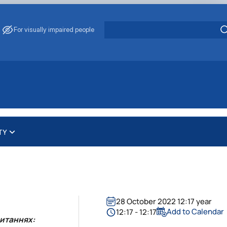
For visually impaired people
TY
нтру "Ветмедсервіс"
 комісії
авців
Ветмедсервіс"
чної комісії
ром "Ветмедсервіс"
28 October 2022 12:17 year
Add to Calendar
12:17 - 12:17
питаннях: