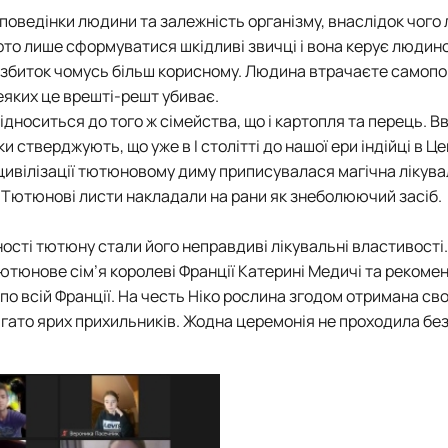
 поведінки людини та залежність організму, внаслідок чого
арто лише сформуватися шкідливі звичці і вона керує людин
ї, на збиток чомусь більш корисному. Людина втрачаєте самопо
еяких це врешті-решт убиває.
дноситься до того ж сімейства, що і картопля та перець. В
и стверджують, що уже в І столітті до нашої ери індійці в Ц
 цивілізації тютюновому диму приписувалася магічна лікува
. Тютюнові листи накладали на рани як знеболюючий засіб.
і тютюну стали його неправдиві лікувальні властивості.
ютюнове сім’я королеві Франції Катерині Медичі та рекомен
по всій Франції. На честь Ніко рослина згодом отримана св
агато ярих прихильників. Жодна церемонія не проходила бе