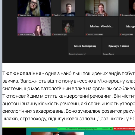
Тютюнопаління
- одне з найбільш поширених видів побут
звичка. Залежність від тютюну внесено в Міжнародну кла
системи, що має патологічний вплив на організм особливо
Тютюновий дим містить канцерогенні речовини. Він містить
ацетон і значну кількість речовин, які спричиняють утвор
онкологічних захворювань. Воно зумовлює розвиток раку 
шляхів, стравоходу, підшлункової залози. Доза нікотину 6