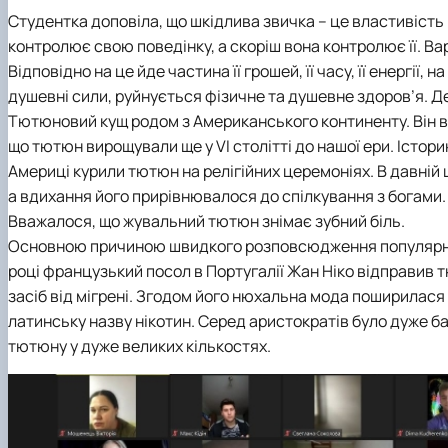
Студентка доповіла, що шкідлива звичка – це властивість
контролює свою поведінку, а скоріш вона контролює її. В
Відповідно на це йде частина її грошей, її часу, її енергі
душевні сили, руйнується фізичне та душевне здоров’я. Д
Тютюновий кущ родом з Американського континенту. Він ві
що тютюн вирощували ще у VI столітті до нашої ери. Історик
Америці курили тютюн на релігійних церемоніях. В давній
а вдихання його прирівнювалося до спілкування з богами
Вважалося, що жувальний тютюн знімає зубний біль.
Основною причиною швидкого розповсюдження популярност
році французький посол в Португалії Жан Ніко відправив т
засіб від мігрені. Згодом його нюхальна мода поширилася 
латинську назву нікотин. Серед аристократів було дуже б
тютюну у дуже великих кількостях.