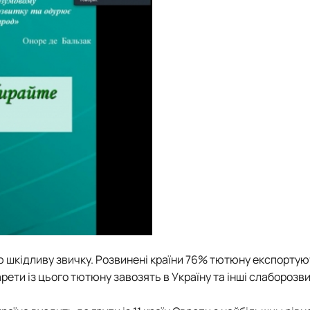
цю шкідливу звичку. Розвинені країни 76% тютюну експортую
ти із цього тютюну завозять в Україну та інші слаборозви