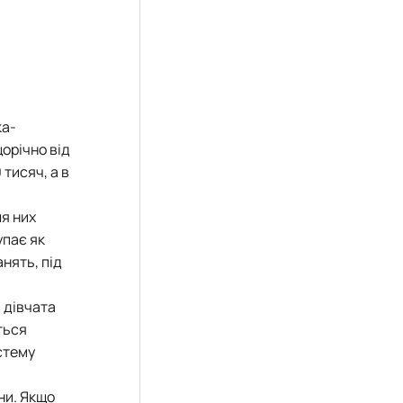
ка-
щорічно від
тисяч, а в
ля них
упає як
нять, під
і дівчата
ться
стему
ни. Якщо