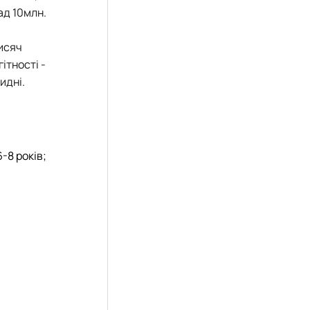
ад 10млн.
исяч
ітності -
идні.
-8 років;