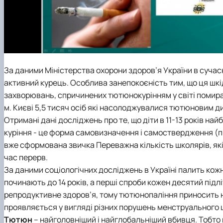
За даними Міністерства охорони здоров’я України в сучасни
активний курець. Особлива занепокоєність тим, що ця шкід
захворювань, спричинених тютюнокурінням у світі помирає 
м. Києві 5,5 тисяч осіб які насолоджувалися тютюновим д
Отримані дані досліджень про те, що діти в 11-13 років най
куріння - це форма самовизначення і самоствердження (прет
вже сформована звичка Переважна кількість школярів, які
час перерв.
За даними соціологічних досліджень в Україні палить кожний
починають до 14 років, а перші спроби кожен десятий підлі
репродуктивне здоров’я, тому тютюнопаління приносить н
проявляється у вигляді різних порушень менструального ци
Тютюн
– найголовніший і найглобальніший вбивця. Тобто 