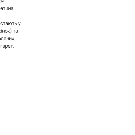
ем
ретина
остають у
інок) та
палених
игарет.