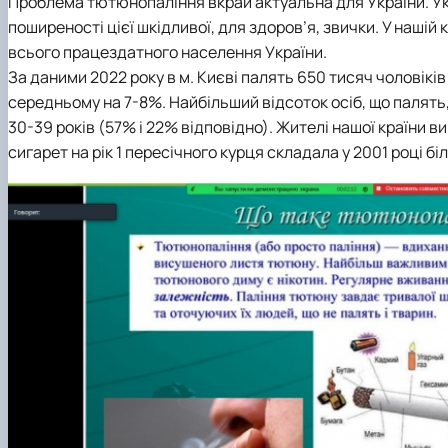
Проблема тютюнопаління вкрай актуальна для України. Укра
поширеності цієї шкідливої, для здоров’я, звички. У нашій 
всього працездатного населення України.
За даними 2022 року в м. Києві палять 650 тисяч чоловіків
середньому на 7-8%. Найбільший відсоток осіб, що палять, 
30-39 років (57% і 22% відповідно). Жителі нашої країни 
сигарет на рік 1 пересічного курця складала у 2001 році б