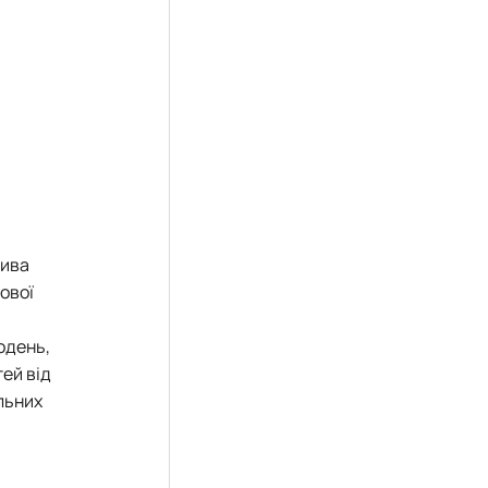
лива
ової
одень,
тей від
льних