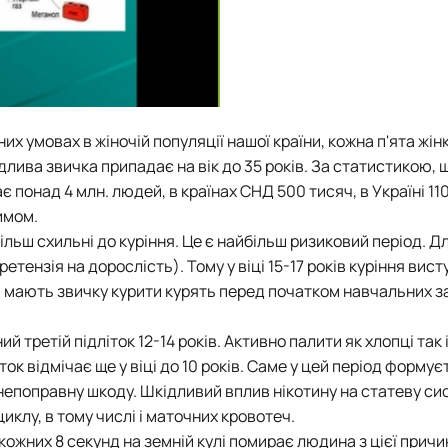
х умовах в жіночій популяції нашої країни, кожна п'ята жін
лива звичка припадає на вік до 35 років. За статистикою, 
понад 4 млн. людей, в країнах СНД 500 тисяч, в Україні 110 
имом.
більш схильні до куріння. Це є найбільш ризиковий період. Д
ензія на дорослість). Тому у віці 15-17 років куріння вист
 мають звичку курити курять перед початком навчальних за
 третій підліток 12-14 років. Активно палити як хлопці так 
ток відмічає ще у віці до 10 років. Саме у цей період формує
епоправну шкоду. Шкідливий вплив нікотину на статеву си
клу, в тому числі і маточних кровотеч.
кожних 8 секунд на земній кулі помирає людина з цієї причи