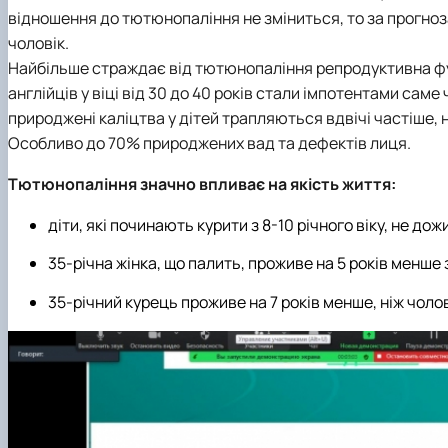
відношення до тютюнопаління не зміниться, то за прогноза
чоловік.
Найбільше страждає від тютюнопаління репродуктивна фун
англійців у віці від 30 до 40 років стали імпотентами саме
природжені каліцтва у дітей трапляються вдвічі частіше,
Особливо до 70% природжених вад та дефектів лиця.
Тютюнопаління значно впливає на якість життя:
діти, які починають курити з 8-10 річного віку, не д
35-річна жінка, що палить, проживе на 5 років менше з
35-річний курець проживе на 7 років менше, ніж чолов