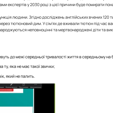
ми експертів у 2030 році з цієї причини буде помирати пон
кція людини. Згідно досліджень англійських вчених 120 т
 через тютюновий дим. У сім'ях де вживали тютюн під час ваг
 народжуються неповноцінні та мертвонароджені діти та вик
оживуть до межі середньої тривалості життя в середньому на 6
а ту, яка не має такої звички;
ік, який не палить.