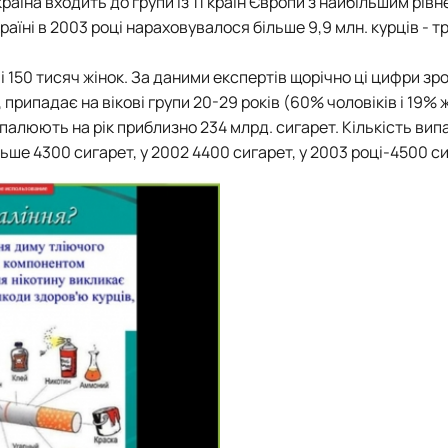
їна входить до групи із 11 країн Європи з найбільшим рівн
країні в 2003 році нараховувалося більше 9,9 млн. курців - т
 і 150 тисяч жінок. За даними експертів щорічно ці цифри зр
припадає на вікові групи 20-29 років (60% чоловіків і 19% ж
випалюють на рік приблизно 234 млрд. сигарет. Кількість ви
ільше 4300 сигарет, у 2002 4400 сигарет, у 2003 році-4500 с