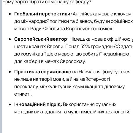
Чому варто обрати саме нашу кафедру?
Глобальні перспективи:
Англійська мова є ключем
до міжнародної політики та бізнесу, будучи офіційно
мовою Ради Європи та Європейської комісії.
Європейський вектор:
Німецька мова є офіційною 
шести країнах Європи. Понад 32% громадян ЄС здатн
до комунікації цією мовою, що робить її незамінною
для кар'єри в межах Євросоюзу.
Практична спрямованість:
Навчання фокусується
не лише на теорії мови, а й на майстерності
перекладу, міжкультурній комунікації та діловому
етикеті.
Інноваційний підхід:
Використання сучасних
методик викладання та мультимедійних технологій.