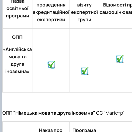
Назва
проведення
візиту
Відомості п
освітньої
акредитаційної
експертної
самооцінюва
програми
експертизи
групи
ОПП
«Англійська
мова та
друга
іноземна»
ОПП
"Німецька мова та друга іноземна"
ОС "Магістр"
Наказ про
Програма