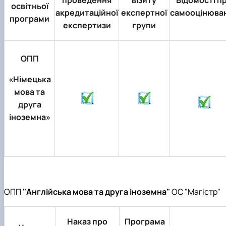
проведення
візиту
Відомості п
освітньої
акредитаційної
експертної
самооцінюва
програми
експертизи
групи
ОПП
«Німецька
мова та
друга
іноземна»
ОПП
"Англійська мова та друга іноземна"
ОС "Магістр"
Наказ про
Програма