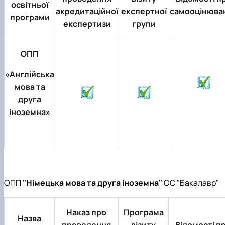
освітньої
акредитаційної
експертної
самооцінюва
програми
експертизи
групи
ОПП
«Англійська
мова та
друга
іноземна»
ОПП
"Німецька мова та друга іноземна"
ОС "Бакалавр"
Наказ про
Програма
Назва