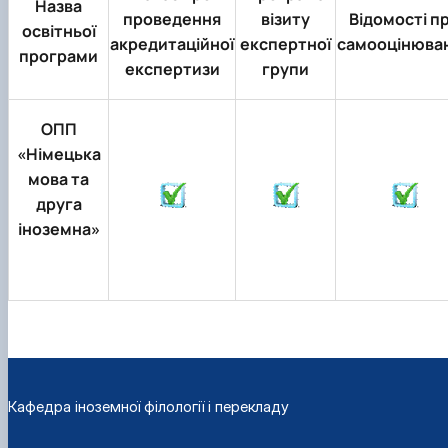
Назва
проведення
візиту
Відомості п
освітньої
акредитаційної
експертної
самооцінюва
програми
експертизи
групи
ОПП
«Німецька
мова та
друга
іноземна»
Кафедра іноземної філології і перекладу