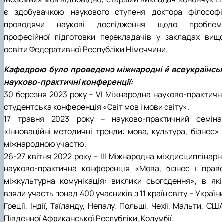
є здобувачкою наукового ступеня доктора філософії
проводячи наукові дослідження щодо проблем
професійної підготовки перекладачів у закладах вищо
освіти Федеративної Республіки Німеччини.
Кафедрою було проведено міжнародні й всеукраїнськ
науково-практичні конференції:
30 березня 2023 року – VІ Міжнародна науково-практичн
студентська конференція «Світ мов і мови світу».
17 травня 2023 року – науково-практичний семіна
«Інноваційні методичні тренди: мова, культура, бізнес» 
міжнародною участю.
26-27 квітня 2022 року – ІІІ Міжнародна міждисциплінарн
науково-практична конференція «Мова, бізнес і право
міжкультурна комунікація: виклики сьогодення», в які
взяли участь понад 400 учасників з 11 країн світу – Україн
Греції, Індії, Таїланду, Непалу, Польщі, Чехії, Мальти, СШ
Південної Африканської Республіки, Колумбії.