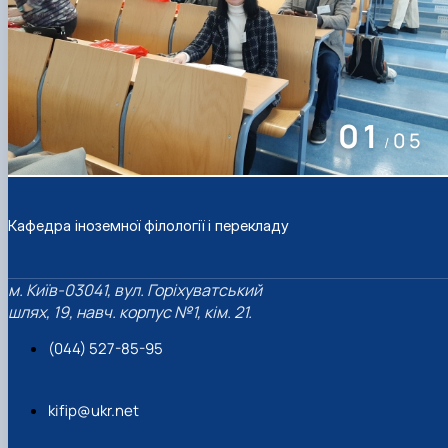
02
05
/
Кафедра іноземної філології і перекладу
м. Київ-03041, вул. Горіхуватський
шлях, 19, навч. корпус №1, кім. 21.
(044) 527-85-95
kifip@ukr.net