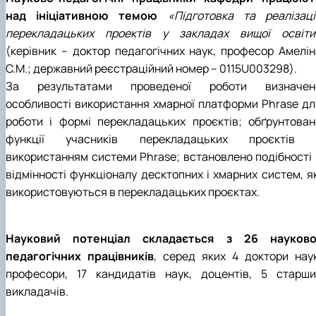
над ініціативною темою
«Підготовка та реалізаці
перекладацьких проектів у закладах вищої освіти
(керівник – доктор педагогічних наук, професор Амелін
С.М.; державний реєстраційний номер – 0115U003298).
За результатами проведеної роботи визначен
особливості використання хмарної платформи Phrase дл
роботи і формі перекладацьких проєктів; обґрунтован
функції учасників перекладацьких проєктів 
використанням системи Phrase; встановлено подібності 
відмінності функціоналу десктопних і хмарних систем, як
використовуються в перекладацьких проєктах.
Науковий потенціал складається з 26 науково
педагогічних працівників
, серед яких 4 доктори наук
професори, 17 кандидатів наук, доцентів, 5 старши
викладачів.