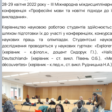
28-29 квітня 2022 року – ІІІ Міжнародна міждисциплінарн
конференція «Професійні мови та новітні підходи до ї
викладання».
Керівництво науковою роботою студентів здійснюєтьс
шляхом підготовки їх до участі у конференціях, конкурса
наукових праць та олімпіадах. Студентські науков
дослідження проводяться у наукових гуртках: «Explorer
(керівник – к.філол.н., доцент Сидорук Г.І.), «Hallo
Deutschland» (керівник – ст. викл. Півень О.Б.), «Me
découvertes» (керівник – к.пед.н., ст. викл. Рудницька Н.А.)