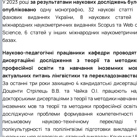
У 2023 році
за результатами наукових досліджень бул
опубліковано
одну монографію, 32 наукові статті 
фахових виданнях України, 8 наукових статей 
міжнародних наукометричних виданнях Scopus та Web o
Science, 6 статей у інших міжнародних наукометрични
базах.
Науково-педагогічні працівники кафедри проводят
дисертаційні дослідження з теорії та методик
професійної освіти та навчання іноземних мов
актуальних питань лінгвістики та перекладознавств
За останні три роки захищено 4 кандидатські дисертації
Доценти Стрілець В.В. та Чайка О.І. працюють на
докторськими дисертаціями з теорії та методики навчанн
іноземних мов та теорії та методики професійної освіти
досліджуючи проблеми формування компетентності 
письмовому науково-технічному перекладі т
полікультурності та полілінгвізмі підготовки викладачі
іноземних мов відповідно; старший викладач Конончук І.В