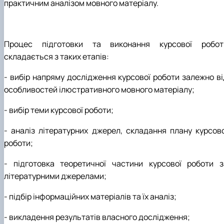
практичним аналізом мовного матеріалу.
Процес
підготовки
та
виконання
курсової
робот
складається з таких етапів:
- вибір
напряму
дослідження
курсової
роботи
залежно
в
особливостей
ілюстративного мовного матеріалу;
- вибір теми курсової роботи;
- аналіз літературних джерел, складання плану курсово
роботи;
- підготовка
теоретичної
частини
курсової
роботи
з
літературними джерелами;
- підбір інформаційних матеріалів та їх аналіз;
- викладення результатів власного дослідження;