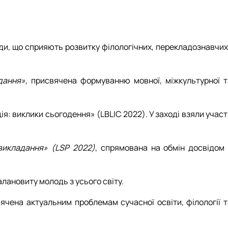
оди, що сприяють розвитку філологічних, перекладознавчих
адання»
, присвячена формуванню мовної, міжкультурної т
ія: виклики сьогодення» (LBLIC 2022). У заході взяли учас
 викладання» (LSP 2022)
, спрямована на обмін досвідом 
алановиту молодь з усього світу.
вячена актуальним проблемам сучасної освіти, філології т