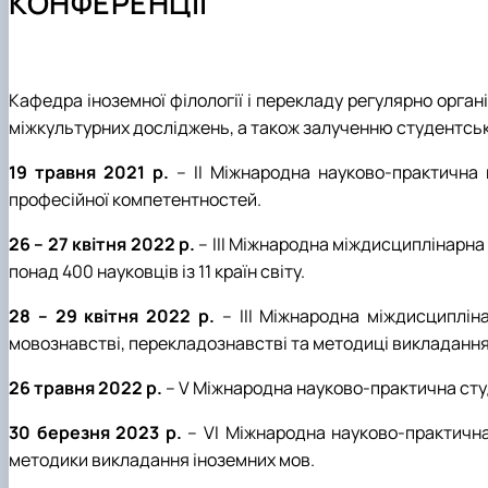
КОНФЕРЕНЦІЇ
Як стати студентом?
ОП "Англійська мова та друга іноземна" ОС Магістр
Наукові гуртки
Чому НУБІП України - твій правильний вибір?
ОП "Німецька мова та друга іноземна" ОС Магістр
Конференції
Часті запитання та відповіді
Акредитація
Тематика курсових робіт
Підготовчі курси до НМТ
Робочі програми (нефілологічні спеціальності)
Кафедра іноземної філології і перекладу регулярно орган
Правила прийому 2026
міжкультурних досліджень, а також залученню студентсько
Контактні дані
19 травня 2021 р.
– ІІ Міжнародна науково-практична
професійної компетентностей.
26 – 27 квітня 2022 р.
– ІІІ Міжнародна міждисциплінарна 
понад 400 науковців із 11 країн світу.
28 – 29 квітня 2022 р.
– ІІІ Міжнародна міждисциплі
мовознавстві, перекладознавстві та методиці викладання
26 травня 2022 р.
– V Міжнародна науково-практична ст
30 березня 2023 р.
– VІ Міжнародна науково-практичн
методики викладання іноземних мов.