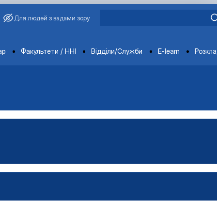
Для людей з вадами зору
ments
ар
Факультети / ННІ
Відділи/Служби
E-learn
Розкл