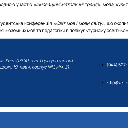
ародною участю
«Інноваційні методичні тренди: мова, культ
студентська конференція
«Світ мов і мови світу»
, що охопи
ння іноземних мов та педагогіки в полікультурному освітньо
м. Київ-03041, вул. Горіхуватський
(044) 527
шлях, 19, навч. корпус №1, кім. 21.
kifip@ukr.