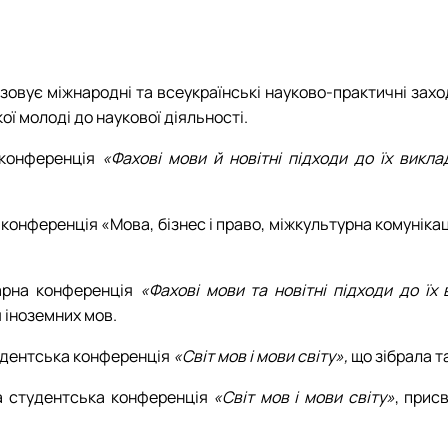
Mes Découvertes
Робочі програми, силабуси, ЕНК
Робочі програми, силабуси, ЕНК
Робочі програми, силабуси, ЕНК
Робочі програми, силабуси, ЕНК
Explorer
Юний поліглот
ізовує міжнародні та всеукраїнські науково-практичні зах
ї молоді до наукової діяльності.
 конференція
«Фахові мови й новітні підходи до їх викл
конференція «Мова, бізнес і право, міжкультурна комунікац
нарна конференція
«Фахові мови та новітні підходи до їх
 іноземних мов.
удентська конференція
«Світ мов і мови світу»,
що зібрала т
а студентська конференція
«Світ мов і мови світу»
, прис