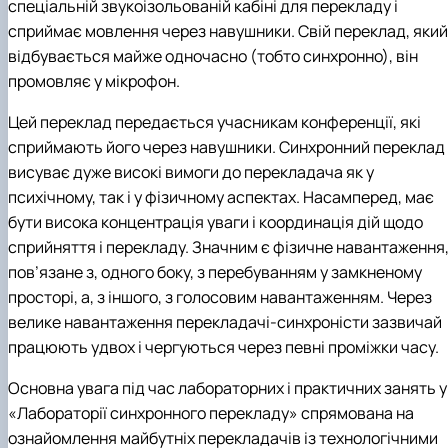
спеціальній звукоізольованій кабіні для перекладу і
сприймає мовлення через навушники. Свій переклад, який
відбувається майже одночасно (тобто синхронно), він
промовляє у мікрофон.
Цей переклад передається учасникам конференції, які
сприймають його через навушники. Синхронний переклад
висуває дуже високі вимоги до перекладача як у
психічному, так і у фізичному аспектах. Насамперед, має
бути висока концентрація уваги і координація дій щодо
сприйняття і перекладу. Значним є фізичне навантаження
пов’язане з, одного боку, з перебуванням у замкненому
просторі, а, з іншого, з голосовим навантаженням. Через
велике навантаження перекладачі-синхроністи зазвичай
працюють удвох і чергуються через певні проміжки часу.
Основна увага під час лабораторних і практичних занять у
«Лабораторії синхронного перекладу» спрямована на
ознайомлення майбутніх перекладачів із технологічними