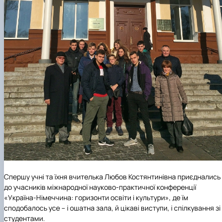
Спершу учні та їхня вчителька Любов Костянтинівна приєднались
до учасників міжнародної науково-практичної конференції
«Україна-Німеччина: горизонти освіти і культури», де їм
сподобалось усе – і ошатна зала, й цікаві виступи, і спілкування зі
студентами.