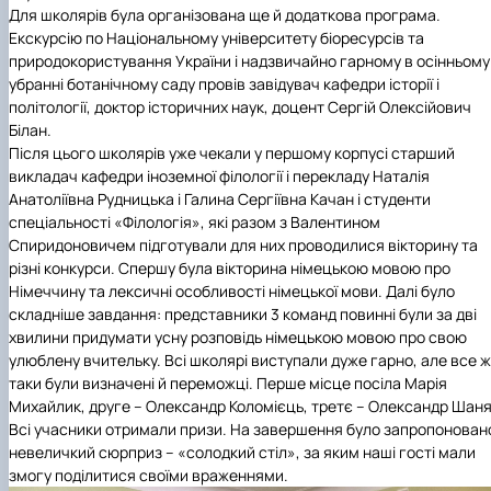
Для школярів була організована ще й додаткова програма.
Екскурсію по Національному університету біоресурсів та
природокористування України і надзвичайно гарному в осінньому
убранні ботанічному саду провів завідувач кафедри історії і
політології, доктор історичних наук, доцент Сергій Олексійович
Білан.
Після цього школярів уже чекали у першому корпусі старший
викладач кафедри іноземної філології і перекладу Наталія
Анатоліївна Рудницька і Галина Сергіївна Качан і студенти
спеціальності «Філологія», які разом з Валентином
Спиридоновичем підготували для них проводилися вікторину та
різні конкурси. Спершу була вікторина німецькою мовою про
Німеччину та лексичні особливості німецької мови. Далі було
складніше завдання: представники 3 команд повинні були за дві
хвилини придумати усну розповідь німецькою мовою про свою
улюблену вчительку. Всі школярі виступали дуже гарно, але все ж
таки були визначені й переможці. Перше місце посіла Марія
Михайлик, друге – Олександр Коломієць, третє – Олександр Шаня
Всі учасники отримали призи. На завершення було запропонован
невеличкий сюрприз – «солодкий стіл», за яким наші гості мали
змогу поділитися своїми враженнями.