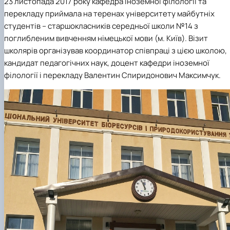
23 листопада 2017 року кафедра іноземної філології та
перекладу приймала на теренах університету майбутніх
студентів – старшокласників середньої школи №14 з
поглибленим вивченням німецької мови (м. Київ). Візит
школярів організував координатор співпраці з цією школою,
кандидат педагогічних наук, доцент кафедри іноземної
філології і перекладу
Валентин Спиридонович Максимчук
.