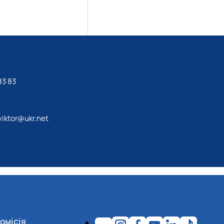
83 83
iktor@ukr.net
омісія