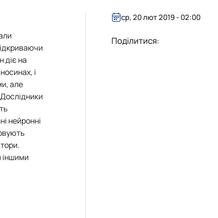
бота зі студентами на базі лабораторії
уртка
ота лабораторії
ср, 20 лют 2019 - 02:00
іяльність лабораторії
тали
 гуртка
Поділитися:
 відкриваючи
н діє на
носинах, і
ми, але
. Дослідники
ють
ні нейронні
товують
птори.
и іншими