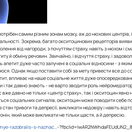
трібен самим різним зонам мозку, аж до нюхових центрів, і 
іальності. Зокрема, багато окситоцинових рецепторів вияв
олення від нагороди, з почуттям страху, навіть з нюхом і см
иту й обміну речовин. Звичайно, і відчуття страху, і задово
ть апетит дуже часто залучені в соціальні відносини - з як
мося. Однак якщо поставити собі за мету привести все до с
етит, впливає на наше соціальне життя дуже опосередковано
 і так давно знають - не варто зводити роль нейромедіаторі
с вже давно не тільки «центр страху», так і окситоцин явно 
ється соціальних сигналів, окситоцин може поводити себе п
 стан тривоги та депресії, викликати недовіру і навіть від
тонін, який може викликати не тільки щастя, а й депресію.
enye-razobralis--s-naznac…
-?fbclid=IwAR2NWhdaFEUdUN2_