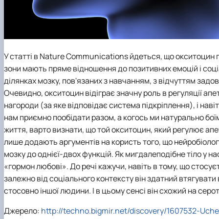
У статті в Nature Communications йдеться, що окситоцин по
зони мають пряме відношення до позитивних емоцій і соц
ділянках мозку, пов'язаних з навчанням, з відчуттям задов
Очевидно, окситоцин відіграє значну роль в регуляції апет
нагороди (за яке відповідає система підкріплення), і наві
нам приємно пообідати разом, а когось ми натурально бої
життя, варто визнати, що той окситоцин, який регулює ап
лише додають аргументів на користь того, що нейробіологи
мозку до однієї-двох функцій. Як мигдалеподібне тіло у на
«гормон любові». До речі кажучи, навіть в тому, що стосу
залежно від соціального контексту він здатний втягувати в
стосовно іншої людини. І в цьому сенсі він схожий на серо
Джерело:
http://techno.bigmir.net/discovery/1607532-Uch