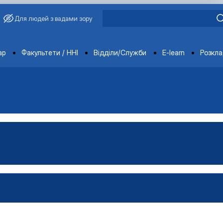
Для людей з вадами зору
ments
ар
Факультети / ННІ
Відділи/Служби
E-learn
Розкл
ораторії
ка
тка
ка
-технічна база лабораторії