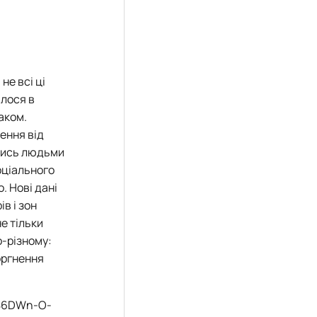
не всі ці
илося в
аком.
лення від
имись людьми
оціального
. Нові дані
в і зон
не тільки
о-різному:
торгнення
86DWn-O-