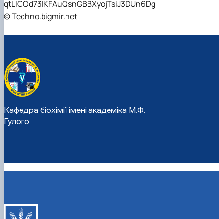
qtLIOOd73lKFAuQsnGBBXyojTsiJ3DUn6Dg
© Techno.bigmir.net
Кафедра біохімії імені академіка М.Ф.
Гулого