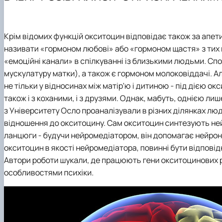
Міжкафедральна навчально-наукова лабораторія вет
Науковий гурток «Ветеринарна клінічна біохімія»
Навчально-методична робота
Науковий гурток «Вивчення молекулярно-біологічних м
Навчально-методична література
Наукові школи
Крім відомих функцій окситоцин відповідає також за апети
Культурно-виховна робота
Аспірантура
називати «гормоном любові» або «гормоном щастя» з тих п
«емоційні канали» в спілкуванні із близькими людьми. Спо
мускулатуру матки), а також є гормоном молоковіддачі. Але
не тільки у відносинах між матір'ю і дитиною - під дією ок
також і з коханими, і з друзями. Однак, мабуть, однією 
з Університету Осло проаналізували в різних ділянках люд
відношення до окситоцину. Сам окситоцин синтезують нейр
ланцюги - будучи нейромедіатором, він допомагає нейрон
окситоцин в якості нейромедіатора, повинні бути відповід
Автори роботи шукали, де працюють гени окситоцинових рец
особливостями психіки.