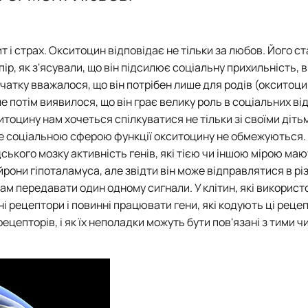
еринарно діагностичних дослідже…
Звіти гуртка
Звіти гуртка
Звіти гуртка
Навчальна ро
еханізмів регуляції обміну р…
Фотогалерея
Фотогалерея
Час проведення г
Наукова роб
Гуртківці
Виробнича д
т і страх. Окситоцин відповідає не тільки за любов. Його с
Історія досягнень
ір, як з'ясували, що він підсилює соціальну прихильність,
Фотогалерея
чатку вважалося, що він потрібен лише для родів (окситоци
 потім виявилося, що він грає велику роль в соціальних від
ситоцину нам хочеться спілкуватися не тільки зі своїми діть
лише соціальною сферою функції окситоцину не обмежуються
ського мозку активність генів, які тією чи іншою мірою ма
они гіпоталамуса, але звідти він може відправлятися в різ
ам передавати один одному сигнали. У клітин, які викорис
ні рецептори і повинні працювати гени, які кодують ці реце
епторів, і як їх неполадки можуть бути пов'язані з тими ч