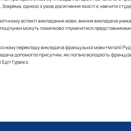
 Зокрема, однією з умов досягнення якості є навчити студ
логічному аспекті викладання мови, вміння викладача уник
ів поцілунки можуть помилково тлумачитися представниками
існому перекладу викладача французької мови Наталії Руд
адача допомогло присутнім, які погано володіють францу
Едіт Гурвієз.