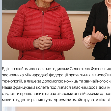
Едіт познайомила нас з методиками Селестена Френе, ви
засновника Міжнародної федерації прихильників «нової ш
технологій, а лише за допомогою ножиць та звичайного ск
Наша французька колега поділилася власним досвідом імпл
студенти працювали в парах зі своїми англійськими однолі
мови, студенти різних культур зуміли змайструвати цікаві 