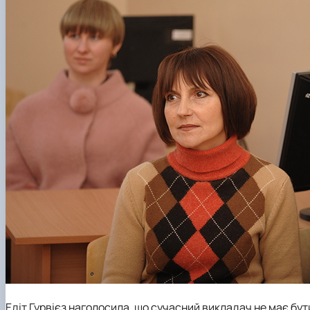
Едіт Гурвієз наголосила, що сучасний викладач не має бу