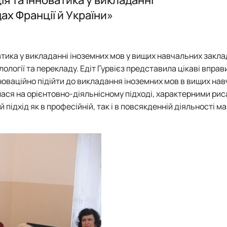
Mes Découvertes
Робочі програми, силабуси, ЕНК
Робочі програми, силабуси, ЕНК
Робочі програми, силабуси, ЕНК
Робочі програми, силабуси, ЕНК
ах Франції й України»
Explorer
Юний поліглот
тика у викладанні іноземних мов у вищих навчальних закла
ології та перекладу. Едіт Гурвієз представила цікаві вправи
новаційно підійти до викладання іноземних мов в вищих на
ася на орієнтовно-діяльнісному підході, характерними рис
підхід як в професійній, так і в повсякденній діяльності м