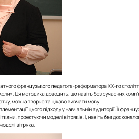
датного французького педагога-реформатора ХХ-го столітт
коли». Ця методика доводить, що навіть без сучасних комп
отчу, можна творчо та цікаво вивчати мову.
ементації цього підходу у навчальній аудиторії. Її францу
тками, проектуючи моделі вітряків. І, навіть без досконало
моделі вітряка.