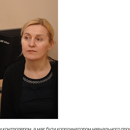
ти контролером, а має бути координатором навчального про