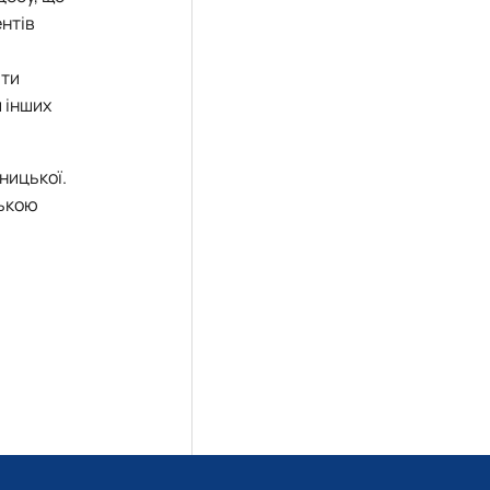
ентів
ати
 інших
ницької.
зькою