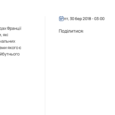
пт, 30 бер 2018 - 03:00
дах Франції
Поділитися:
, які
вчальних
ами якого є
айбутнього