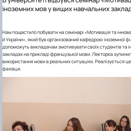
Як стати студентом?
ОП "Англійська мова та друга іноземна" ОС Магістр
Наукові гуртки
іноземних мов у вищих навчальних заклад
Чому НУБІП України - твій правильний вибір?
ОП "Німецька мова та друга іноземна" ОС Магістр
Конференції
Часті запитання та відповіді
Акредитація
Тематика курсових робіт
Підготовчі курси до НМТ
Робочі програми (нефілологічні спеціальності)
Нам пощастило побувати на семінарі «Мотивація та іннова
Правила прийому 2026
й України», який був організований кафедрою іноземної філ
Контактні дані
допоможуть викладачам змотивувати своїх студентів та і
закладах на прикладі французької мови. Лекторка зупинил
використання мови в реальних ситуаціях. Реалізується цей 
фахівця.