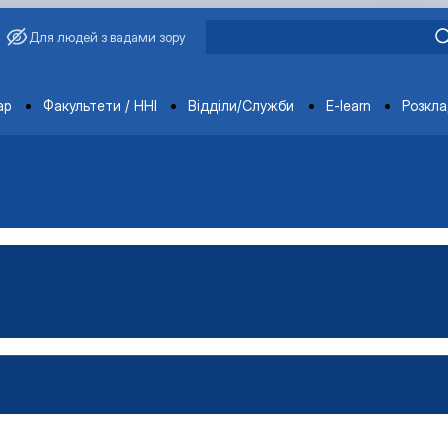
Для людей з вадами зору
ments
ар
Факультети / ННІ
Відділи/Служби
E-learn
Розкл