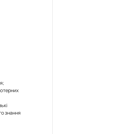
я;
’ютерних
зькі
го знання