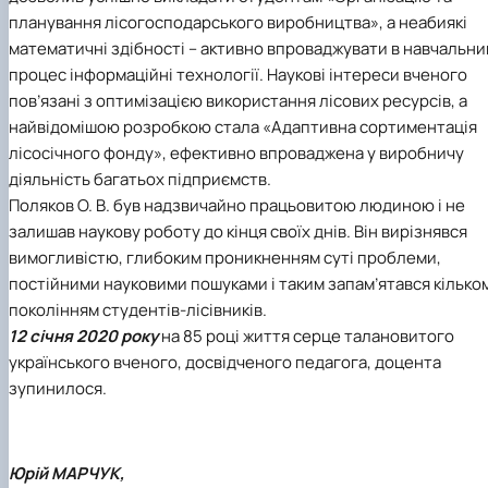
планування лісогосподарського виробництва», а неабиякі
математичні здібності – активно впроваджувати в навчальни
процес інформаційні технології. Наукові інтереси вченого
пов’язані з оптимізацією використання лісових ресурсів, а
найвідомішою розробкою стала «Адаптивна сортиментація
лісосічного фонду», ефективно впроваджена у виробничу
діяльність багатьох підприємств.
Поляков О. В. був надзвичайно працьовитою людиною і не
залишав наукову роботу до кінця своїх днів. Він вирізнявся
вимогливістю, глибоким проникненням суті проблеми,
постійними науковими пошуками і таким запам’ятався кілько
поколінням студентів-лісівників.
12 січня 2020 року
на 85 році життя серце талановитого
українського вченого, досвідченого педагога, доцента
зупинилося.
Юрій МАРЧУК,