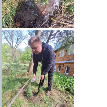
КОРЕНЬ Володимир Анатолійович (24.10.19
- 08.02.2025 р.), випускник 2013 рок…
ЛАЗЕБНИК Іван Вікторович (25.02.1993 -
17.09.2023 р.), випускник 2019 року, спі…
ЛЕВЧЕНКО Валентин Віталійович (10.11.2003
19.07.2022 р.), студент 1-го курсу …
ЛІЧНИЙ Юрій Русланович (06.05.1996 -
15.12.2024 р.), випускник 2019 року.
МИКУЛІЧ Богдан Олексійович (07.08.1991
-12.07.2023 р.), випускник 2013 року.
МИРОНЕНКО Михайло Вікторович (02.10.19
- 24.05.2024 р.), випускник 1999 року.
МУЗИЧЕНКО Костянтин Вікторович
(18.02.1993 – 13.02.2023 р.), випускник 2021
рок…
ОБЛОМЕЙ Семен Олександрович (13.06.20
- 21.06.2022 р.), студент 3-го курсу 20…
ПАЛІЄНКО Максим Володимирович (14.11.19
- 24.08.2022 р.), випускник 2011 року.
ПЕТРИЧЕНКО Віктор Михайлович (30.11.1985
17.05.2022 р.), випускник 2011 року.