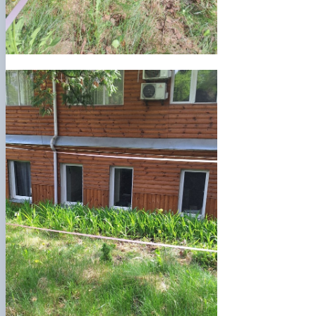
СЕРГА Петро Грирорович (18.06.1999 -
17.04.2024 р.), студент 2-го курсу 2024 рі…
СОЛОВЙОВ Сергій Олександрович
(08.06.1983 - 27.09.2022 р.), випускник 2017
року.
СОРОКА Олександр Григорович (03.07.1986 
03.07.2023 р.), випускник 2019 року.
СТЕПАНОВ Віталій Анатолійович (09.06.19
- 20.05.2022 р.), випускник 1999 року.
ТЕРЕЩЕНКО Ростислав Віталійович (14.11.1
- 28.12.2023 р.), студент 2 курсу з…
ТУШАКОВСЬКИЙ Борис Олександрович
(02.05.1981 - 02.02.2025 р.), випускник 2003 р…
ШЕВЧЕНКО Володимир В’ячеславович
(30.06.1965 - 03.2022 р.), випускник 1992 року.
ШИНКАРЬОВ Олексій Сергійович (30.03.19
- 25.08.2023 р.), випускник 2016 року.
ЯРЕМА Микола Юрійович (13.12.1973 -
18.12.2022 р.), випускник 1996 року.