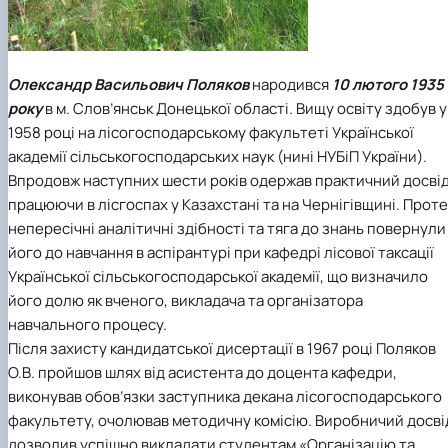
Олександр Васильович Поляков
народився
10 лютого 1935
року
в м. Слов’янськ Донецької області. Вищу освіту здобув у
1958 році на лісогосподарському факультеті Української
академії сільськогосподарських наук (нині НУБіП України).
Впродовж наступних шести років одержав практичний досвід
працюючи в лісгоспах у Казахстані та на Чернігівщині. Проте
непересічні аналітичні здібності та тяга до знань повернули
його до навчання в аспірантурі при кафедрі лісової таксації
Української сільськогосподарської академії, що визначило
його долю як вченого, викладача та організатора
навчального процесу.
Після захисту кандидатської дисертації в 1967 році Поляков
О.В. пройшов шлях від асистента до доцента кафедри,
виконував обов’язки заступника декана лісогосподарського
факультету, очолював методичну комісію. Виробничий досві
дозволив успішно викладати студентам «Організацію та