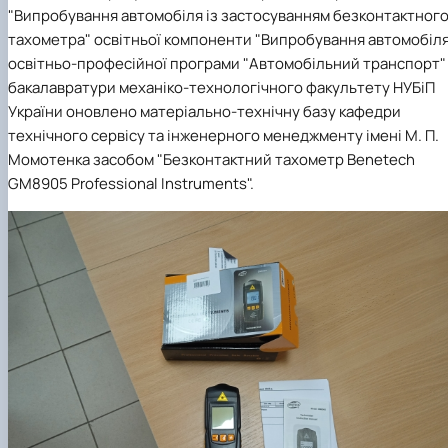
Mentoring of master's students of the ONP
Students’ and teachers’ success in COPILOT
"Випробування автомобіля із застосуванням безконтактног
Agroengineering in June
course "Robotic systems in sustainab…
тахометра" освітньої компоненти "Випробування автомобіл
Successful certification of master's graduate
Digital Twins Open Lecture
освітньо-професійної програми "Автомобільний транспорт"
in the specialty 208 "Agricultur…
3D Visualization and Urban Design lecture
бакалавратури механіко-технологічного факультету НУБіП
Future engineers completed AI-referred cours
України оновлено матеріально-технічну базу кафедри
within the COPILOT project
Modern Applications and Services Practical
технічного сервісу та інженерного менеджменту імені М. П.
Workshop lecture
Момотенка засобом "Безконтактний тахометр Benetech
GM8905 Professional Instruments".