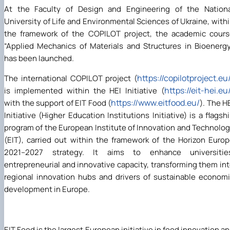
At the Faculty of Design and Engineering of the Nationa
University of Life and Environmental Sciences of Ukraine, with
the framework of the COPILOT project, the academic cour
“Applied Mechanics of Materials and Structures in Bioenerg
has been launched.
https://copilotproject.eu
The international COPILOT project (
https://eit-hei.eu
is implemented within the HEI Initiative (
https://www.eitfood.eu/
with the support of EIT Food (
). The H
Initiative (Higher Education Institutions Initiative) is a flagsh
program of the European Institute of Innovation and Technolo
(EIT), carried out within the framework of the Horizon Euro
2021–2027 strategy. It aims to enhance universities
entrepreneurial and innovative capacity, transforming them in
regional innovation hubs and drivers of sustainable econom
development in Europe.
EIT Food is the largest European initiative in food innovation a