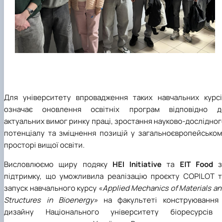
Для університету впровадження таких навчальних курсі
означає оновлення освітніх програм відповідно д
актуальних вимог ринку праці, зростання науково-дослідно
потенціалу та зміцнення позицій у загальноєвропейськом
просторі вищої освіти.
Висловлюємо щиру подяку
HEI Initiative
та
EIT Food
з
підтримку, що уможливила реалізацію проєкту COPILOT т
запуск навчального курсу «
Applied Mechanics of Materials a
Structures in Bioenergy»
на факультеті конструювання 
дизайну Національного університету біоресурсів 