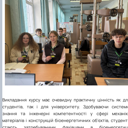
Викладання курсу має очевидну практичну цінність як дл
студентів, так і для університету. Здобуваючи системн
знання та інженерні компетентності у сфері механік
матеріалів і конструкцій біоенергетичних об'єктів, студен
стають затребуваними фахівцями в біоенергетиці