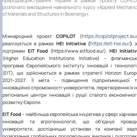
природокористування України в рамках проєкту COPILO
Mentoring of master's students of the ONP
Students’ and teachers’ success in COPILOT
розпочато викладання навчального курсу «Applied Mechani
Agroengineering in June
course "Robotic systems in sustainab…
of Materials and Structures in Bioenergy».
Successful certification of master's graduate
Digital Twins Open Lecture
in the specialty 208 "Agricultur…
3D Visualization and Urban Design lecture
Future engineers completed AI-referred cours
within the COPILOT project
https://copilotproject.eu
Міжнародний проєкт
COPILOT
(
Modern Applications and Services Practical
https://eit-hei.eu/
реалізується в рамках
HEI Initiative (
)
з
Workshop lecture
підтримки
EIT Food
(
https
://
www
.
eitfood
.
eu
/).
HEI Initiati
(Higher Education Institutions Initiative) – флагманськ
програма Європейського інституту інновацій і технологі
(EIT), що здійснюється в рамках стратегії Horizon Europ
2021–2027. Її мета – підвищення підприємницької т
інноваційної спроможності університетів, перетворення їх 
регіональні центри інновацій і рушії сталого економічно
розвитку Європи.
EIT Food
– найбільша європейська ініціатива у сфері харчов
інновацій та агротехнологій, що об'єднує провідн
університети, дослідницькі установи та компанії задл
розв'язання глобальних продовольчих викликів і підготов