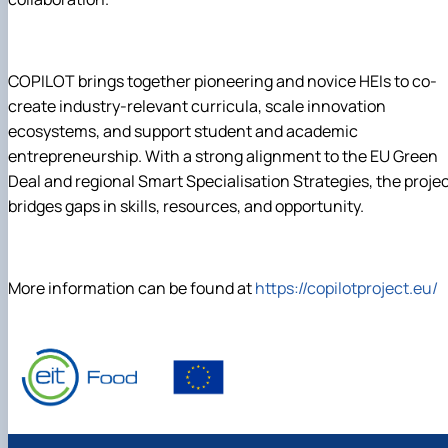
Mentoring of master's students of the ONP
Students’ and teachers’ success in COPILOT
Agroengineering in June
course "Robotic systems in sustainab…
Successful certification of master's graduate
Digital Twins Open Lecture
in the specialty 208 "Agricultur…
3D Visualization and Urban Design lecture
COPILOT brings together pioneering and novice HEIs to co-
Future engineers completed AI-referred cours
create industry-relevant curricula, scale innovation
within the COPILOT project
ecosystems, and support student and academic
Modern Applications and Services Practical
Workshop lecture
entrepreneurship. With a strong alignment to the EU Green
Deal and regional Smart Specialisation Strategies, the proje
bridges gaps in skills, resources, and opportunity.
More information can be found at
https://copilotproject.eu/