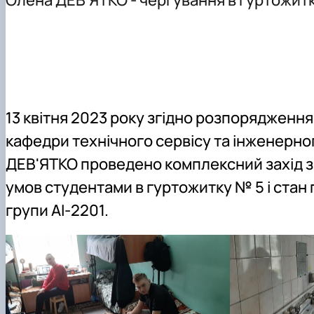
Події
Обгрунтування методів діагностування і прогнозуван
Курси та лекції
Основи діагностики мобільної сільськогосподарської 
Проектування технологічних процесів у рослинництві
13 квітня 2023 року згідно розпорядженн
кафедри технічного сервісу та інженерн
ДЕВ'ЯТКО проведено комплексний захід з
умов студентами в гуртожитку № 5 і стан
групи АІ-2201.