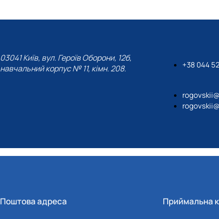
03041 Київ, вул. Героїв Оборони, 12б,
+38 044 5
навчальний корпус № 11, кімн. 208.
rogovskii
rogovskii
Поштова адреса
Приймальна к