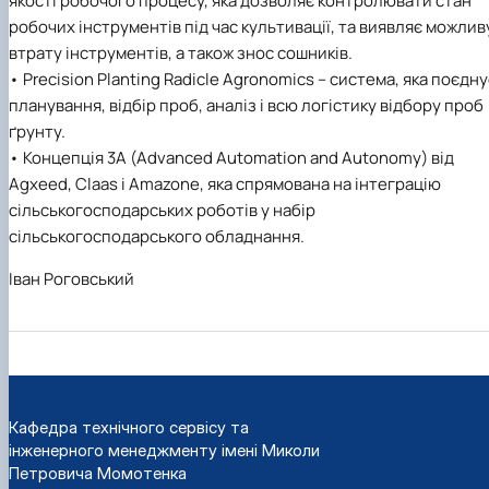
якості робочого процесу, яка дозволяє контролювати стан
робочих інструментів під час культивації, та виявляє можлив
втрату інструментів, а також знос сошників.
• Precision Planting Radicle Agronomics – система, яка поєдну
планування, відбір проб, аналіз і всю логістику відбору проб
ґрунту.
• Концепція 3A (Advanced Automation and Autonomy) від
Agxeed, Claas і Amazone, яка спрямована на інтеграцію
сільськогосподарських роботів у набір
сільськогосподарського обладнання.
Іван Роговський
Кафедра технічного сервісу та
інженерного менеджменту імені Миколи
Петровича Момотенка