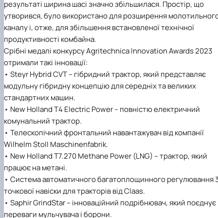
результаті ширина шасі значно збільшилася. Простір, що
утворився, було використано для розширення молотильног
каналу і, отже, для збільшення встановленої технічної
продуктивності комбайна.
Срібні медалі конкурсу Agritechnica Innovation Awards 2023
отримали такі інновації:
• Steyr Hybrid CVT – гібридний трактор, який представляє
модульну гібридну концепцію для середніх та великих
стандартних машин.
• New Holland T4 Electric Power – повністю електричний
комунальний трактор.
• Телескопічний фронтальний навантажувач від компанії
Wilhelm Stoll Maschinenfabrik.
• New Holland T7.270 Methane Power (LNG) – трактор, який
працює на метані.
• Система автоматичного багатоплощинного регулювання 3
точкової навіски для тракторів від Claas.
• Saphir GrindStar – інноваційний подрібнювач, який поєднує
переваги мульчувача і борони.