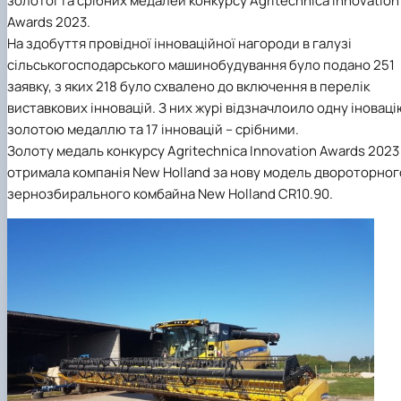
золотої та срібних медалей конкурсу Agritechnica Innovation
Mentoring of master's students of the ONP
Students’ and teachers’ success in COPILOT
Awards 2023.
Agroengineering in June
course "Robotic systems in sustainab…
На здобуття провідної інноваційної нагороди в галузі
Successful certification of master's graduate
Digital Twins Open Lecture
in the specialty 208 "Agricultur…
3D Visualization and Urban Design lecture
сільськогосподарського машинобудування було подано 251
Future engineers completed AI-referred cours
заявку, з яких 218 було схвалено до включення в перелік
within the COPILOT project
виставкових інновацій. З них журі відзначлоило одну іноваці
Modern Applications and Services Practical
золотою медаллю та 17 інновацій – срібними.
Workshop lecture
Золоту медаль конкурсу Agritechnica Innovation Awards 2023
отримала компанія New Holland за нову модель двороторног
зернозбирального комбайна New Holland CR10.90.