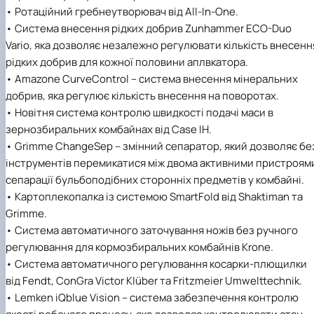
• Ротаційний гребнеутворювач від All-In-One.
• Система внесення рідких добрив Zunhammer ECO-Duo
Vario, яка дозволяє незалежно регулювати кількість внесенн
рідких добрив для кожної половини аплвкатора.
• Amazone CurveControl – система внесення мінеральних
добрив, яка регулює кількість внесення на поворотах.
• Новітня система контролю швидкості подачі маси в
зернозбиральних комбайнах від Case IH.
• Grimme ChangeSep – змінний сепаратор, який дозволяє бе
інструментів перемикатися між двома активними пристроям
сепарації бульбоподібних сторонніх предметів у комбайні.
• Картоплекопалка із системою SmartFold від Shaktiman та
Grimme.
• Система автоматичного заточування ножів без ручного
регулювання для кормозбиральних комбайнів Krone.
• Система автоматичного регулювання косарки-плющилки
від Fendt, ConGra Victor Klüber та Fritzmeier Umwelttechnik.
• Lemken iQblue Vision – система забезпечення контролю