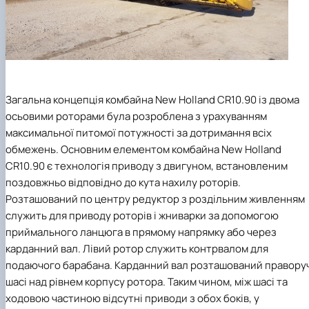
Загальна концепція комбайна New Holland CR10.90 із двома
осьовими роторами була розроблена з урахуванням
максимальної питомої потужності за дотримання всіх
обмежень. Основним елементом комбайна New Holland
CR10.90 є технологія приводу з двигуном, встановленим
поздовжньо відповідно до кута нахилу роторів.
Розташований по центру редуктор з роздільним живленням
служить для приводу роторів і жниварки за допомогою
приймального ланцюга в прямому напрямку або через
карданний вал. Лівий ротор служить контрвалом для
подаючого барабана. Карданний вал розташований правору
шасі над рівнем корпусу ротора. Таким чином, між шасі та
ходовою частиною відсутні приводи з обох боків, у