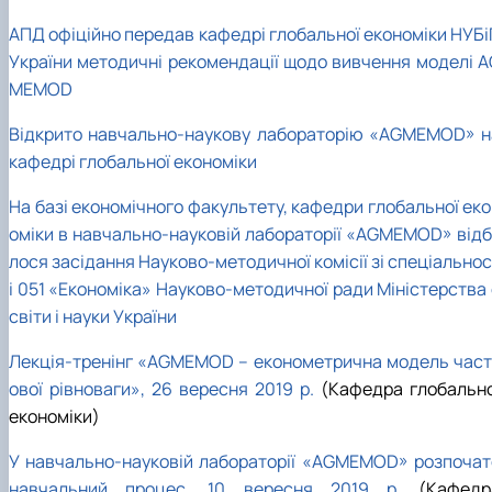
АПД офіційно передав кафедрі глобальної економіки НУБі
України методичні рекомендації щодо вивчення моделі A
MEMOD
Відкрито навчально-наукову лабораторію «AGMEMOD» н
кафедрі глобальної економіки
На базі економічного факультету, кафедри глобальної еко
оміки в навчально-науковій лабораторії «AGMEMOD» відб
лося засідання Науково-методичної комісії зі спеціально
і 051 «Економіка» Науково-методичної ради Міністерства 
світи і науки України
Лекція-тренінг «AGMEMOD – економетрична модель част
ової рівноваги», 26 вересня 2019 р.
(Кафедра глобально
економіки)
У навчально-науковій лабораторії «AGMEMOD» розпочат
навчальний процес, 10 вересня 2019 р.
(Кафедр