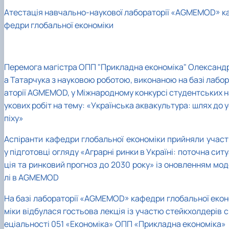
Атестація навчально-наукової лабораторії «AGMEMOD» к
федри глобальної економіки
Перемога магістра ОПП "Прикладна економіка" Олександ
а Татарчука з науковою роботою, виконаною на базі лабор
аторії AGMEMOD, у Міжнародному конкурсі студентських н
укових робіт на тему: «Українська аквакультура: шлях до 
піху»
Аспіранти кафедри глобальної економіки прийняли участ
у підготовці огляду «Аграрні ринки в Україні: поточна сит
ція та ринковий прогноз до 2030 року» із оновленням мод
лі в AGMEMOD
На базі лабораторії «AGMEMOD» кафедри глобальної екон
міки відбулася гостьова лекція із участю стейкхолдерів 
еціальності 051 «Економіка» ОПП «Прикладна економіка»