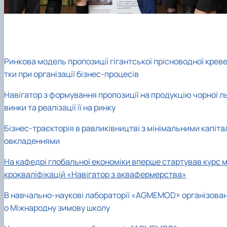
Ринкова модель пропозиції гігантської прісноводної крев
тки при організації бізнес-процесів
Навігатор з формування пропозиції на продукцію чорної л
винки та реалізації її на ринку
Бізнес-траєкторія в равликівництві з мінімальними капіта
овкладеннями
На кафедрі глобальної економіки вперше стартував курс м
крокваліфікацій «Навігатор з аквафермерства»
В навчально-наукові лабораторії «AGMEMOD» організова
о Міжнародну зимову школу