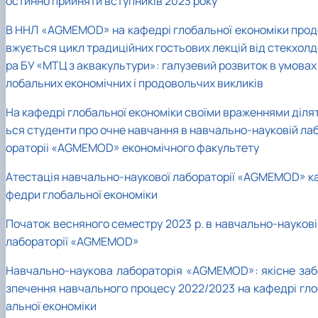
остинно прийняти вступників 2023 року
В ННЛ «AGMEMOD» на кафедрі глобальної економіки прод
вжується цикл традиційних гостьових лекцій від стекхолд
ра БУ «МТЦ з аквакультури»: галузевий розвиток в умовах
лобальних економічних і продовольчих викликів
На кафедрі глобальної економіки своїми враженнями діля
ься студенти про очне навчання в навчально-науковій ла
ораторіі «AGMEMOD» економічного факультету
Атестація навчально-наукової лабораторії «AGMEMOD» к
федри глобальної економіки
Початок весняного семестру 2023 р. в навчально-наукові
лабораторії «AGMEMOD»
Навчально-наукова лабораторія «AGMEMOD»: якісне заб
зпечення навчального процесу 2022/2023 на кафедрі гло
альної економіки