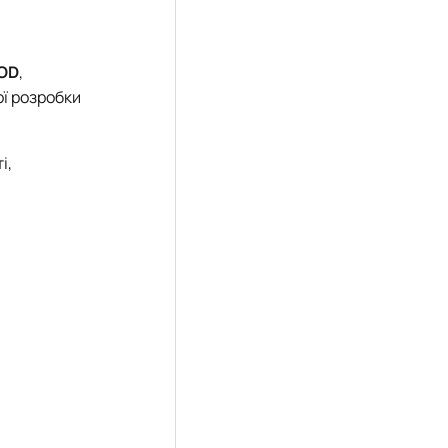
MOD
,
ої розробки
і,