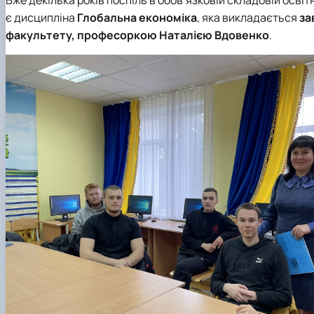
Академічна доброчесність
IT Академії
є дисципліна
Глобальна економіка
, яка викладається
за
Нормативно-правові документи
Скринька довіри
факультету, професоркою
Наталією Вдовенко
.
Скринька довіри
Сторінка магістра
Факультет зсередини: відеоісторії
Графік відкритих лекцій