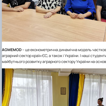
AGMEMOD
– це економетрична динамічна модель часткової
аграрний сектор країн ЄС, а також і України. І наші студ
майбутнього розвитку аграрного сектору України на основі