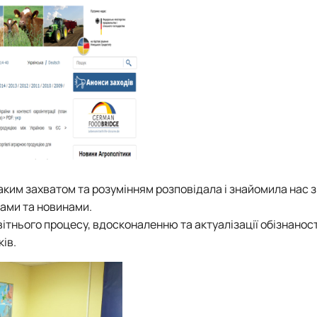
аким захватом та розумінням розповідала і знайомила нас 
тами та новинами.
ітнього процесу, вдосконаленню та актуалізації обізнаності
ів.