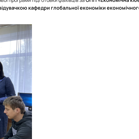
відувачкою кафедри глобальної економіки економічног