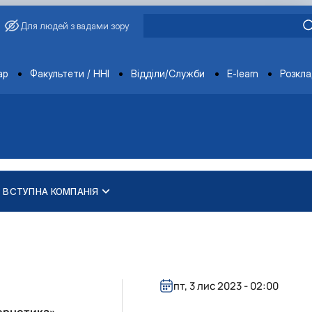
Для людей з вадами зору
ments
ар
Факультети / ННІ
Відділи/Служби
E-learn
Розкл
ВСТУПНА КОМПАНІЯ
пт, 3 лис 2023 - 02:00
ернетика»