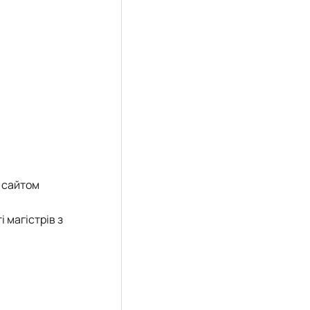
з сайтом
 магістрів з