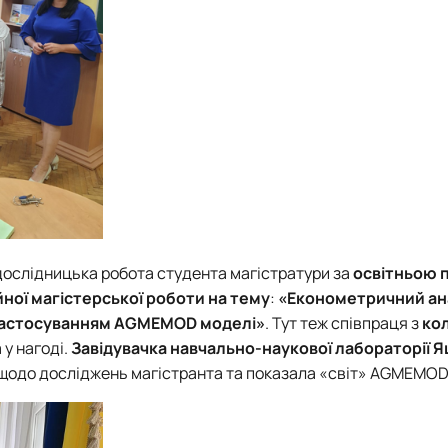
дослідницька робота студента магістратури за
освітньою 
йної магістерської роботи на тему
:
«Економетричний ана
 застосуванням AGMEMOD моделі»
. Тут теж співпраця з
ко
 у нагоді.
Завідувачка навчально-наукової лабораторії
Я
 щодо досліджень магістранта та показала «світ» AGMEMOD