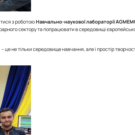
итися з роботою
Навчально-наукової лабораторії AGME
 аграрного сектору та попрацювати в середовищі європейськ
и
– це не тільки середовище навчання, але і простір творчост