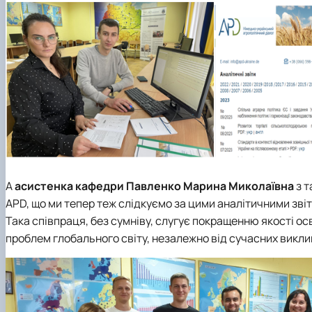
А
асистенка кафедри
Павленко Марина Миколаївна
з т
APD, що ми тепер теж слідкуємо за цими аналітичними зві
Така співпраця, без сумніву, слугує покращенню якості осв
проблем глобального світу, незалежно від сучасних виклик