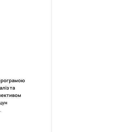
програмою
ліз та
лективом
цун
.