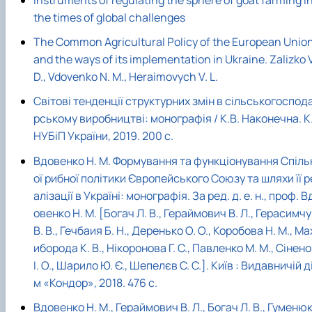
Instruments of regulating the sphere of goat farming i
the times of global challenges
The Common Agricultural Policy of the European Unio
and the ways of its implementation in Ukraine. Zalizko V
D., Vdovenko N. M., Heraimovych V. L.
Світові тенденції структурних змін в сільськогоспод
рському виробництві: монографія / К.В. Наконечна. К.
НУБіП України, 2019. 200 с.
Вдовенко Н. М. Формування та функціонування Спіль
ої рибної політики Європейського Союзу та шляхи її р
алізації в Україні: монографія. За ред. д. е. н., проф. В
овенко Н. М. [Богач Л. В., Гераймович В. Л., Герасимчу
В. В., Гечбаия Б. Н., Деренько О. О., Коробова Н. М., Ма
иборода К. В., Нікоронова Г. С., Павленко М. М., Сінено
І. О., Шарило Ю. Є., Шепелєв С. С.]. Київ : Видавничій д
м «Кондор», 2018. 476 с.
Вдовенко Н. М., Гераймович В. Л., Богач Л. В., Гуменю