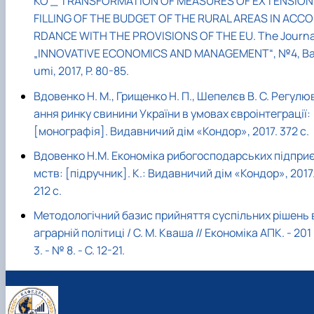
KO _ TRANSFORMATION OF MEASURES OF EXTENSION
FILLING OF THE BUDGET OF THE RURAL AREAS IN ACCO
RDANCE WITH THE PROVISIONS OF THE EU. The Journa
„INNOVATIVE ECONOMICS AND MANAGEMENT“, №4, Вa
umi, 2017, P. 80-85.
Вдовенко Н. М., Грищенко Н. П., Шепелєв В. С. Регулю
ання ринку свинини України в умовах євроінтеграції:
[монографія]. Видавничий дім «Кондор», 2017. 372 с.
Вдовенко Н.М. Економіка рибогосподарських підпри
мств: [підручник]. К.: Видавничий дім «Кондор», 2017
212 с.
Методологічний базис прийняття суспільних рішень 
аграрній політиці / С. М. Кваша // Економіка АПК. - 201
3. - № 8. - С. 12-21.