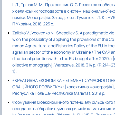
І. Л., Тріпак М. М., Прокопишин О. С. Розвиток особист
х селянських господарств в системі національної ек
номіки. Монографія. За ред. к.е.н. Гуменюк І. Л. К.: НУБ
П України, 2018. 225 с.
Zalizko V., Vdovenko N., Shepeliev S. A paradigmatic vie
w on the possibility of applying the provisions of the Co
mmon Agricultural and Fisheries Policy of the EU in the
agrarian sector of the economy in Ukraine / The CAP a
d national priorities within the EU budget after 2020. : [
ollective monograph]. Warszawa. 2018. 314 p. (P. 214–2
1).
«КРЕАТИВНА ЕКОНОМІКА – ЕЛЕМЕНТ СУЧАСНОГО ІН
ОВАЦІЙНОГО РОЗВИТКУ»: [колективна монографія],
Республіка Польща-Республіка Мальта), 2019 р.
Формування біоекономічного потенціалу сільського 
осподарства України в умовах ризиків кліматичних з