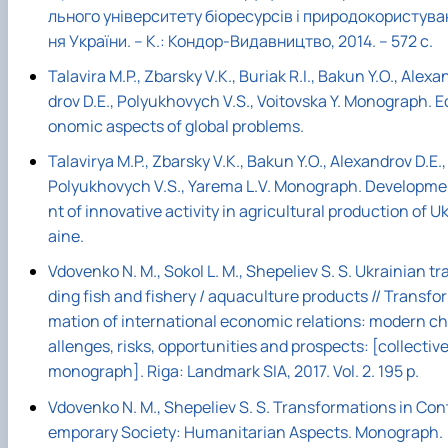
льного університету біоресурсів і природокористува
ня України. – К.: Кондор-Видавництво, 2014. – 572 с.
Talavira M.P., Zbarsky V.K., Buriak R.I., Bakun Y.O., Alexa
drov D.E., Polyukhovych V.S., Voitovska Y. Monograph. E
onomic aspects of global problems.
Talavirya M.P., Zbarsky V.K., Bakun Y.O., Alexandrov D.E.,
Polyukhovych V.S., Yarema L.V. Monograph. Developme
nt of innovative activity in agricultural production of U
aine.
Vdovenko N. M., Sokol L. M., Shepeliev S. S. Ukrainian tr
ding fish and fishery / aquaculture products // Transfor
mation of international economic relations: modern ch
allenges, risks, opportunities and prospects: [collectiv
monograph]. Riga: Landmark SIA, 2017. Vol. 2. 195 p.
Vdovenko N. M., Shepeliev S. S. Transformations in Con
emporary Society: Humanitarian Aspects. Monograph.