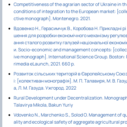
Competitiveness of the agrarian sector of Ukraine in t
conditions of integration to the European market: [coll
ctive monograph]. Montenegro. 2021.
Вдовенко Н., Герасимчук В., Коробова Н. Прикладні рі
шення для розробки економічного механізму регулю
ання сталого розвитку галузей національної економі
и. Socio-economic and management concepts: [collec
ive monograph]. International Science Group. Boston: 
rimedia eLaunch, 2021. 660 р.
Розвиток сільських територій в Європейському Сою
і: [колективан монографія]. М. П. Талавиря, М. В. Газу
а, Л. М. Газуда. Ужгород. 2022
Rural Development under Decentralization. Monograp
Talavirya Mikola, Bakun Yuriy
Vdovenko N., Marchenko S., Solod O. Management of q
ality and ecological safety of aggregate agricultural pr