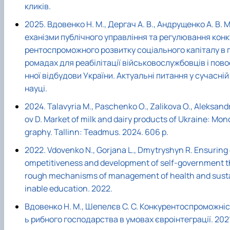
кликів.
Сторінка аспіранта
2025. Вдовенко Н. М., Дергач А. В., Андрущенко А. В. 
еханізми публічного управління та регулювання конк
рентоспроможного розвитку соціального капіталу в 
ромадах для реабілітації військовослужбовців і пово
нної відбудови України. Актуальні питання у сучасній
науці.
2024. Talavyria M., Paschenko O., Zalikova O., Aleksand
ov D. Market of milk and dairy products of Ukraine: Mon
graphy. Tallinn: Teadmus. 2024. 606 p.
2022. Vdovenko N., Gorjana L., Dmytryshyn R. Ensuring
ompetitiveness and development of self-government t
rough mechanisms of management of health and sust
inable education. 2022.
Вдовенко Н. М., Шепелєв С. С. Конкурентоспроможніс
ь рибного господарства в умовах євроінтеграції. 202