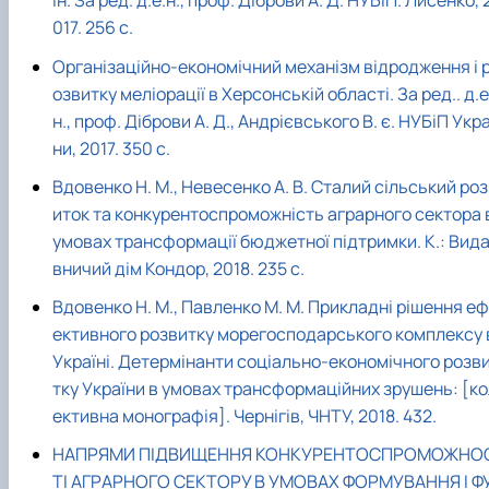
ін. За ред. д.е.н., проф. Діброви А. Д. НУБіП. Лисенко, 
017. 256 с.
Організаційно-економічний механізм відродження і 
озвитку меліорації в Херсонській області. За ред.. д.е
н., проф. Діброви А. Д., Андрієвського В. є. НУБіП Укра
ни, 2017. 350 с.
Вдовенко Н. М., Невесенко А. В. Сталий сільський ро
иток та конкурентоспроможність аграрного сектора 
умовах трансформації бюджетної підтримки. К.: Вид
вничий дім Кондор, 2018. 235 с.
Вдовенко Н. М., Павленко М. М. Прикладні рішення еф
ективного розвитку морегосподарського комплексу 
Україні. Детермінанти соціально-економічного розв
тку України в умовах трансформаційних зрушень: [ко
ективна монографія]. Чернігів, ЧНТУ, 2018. 432.
НАПРЯМИ ПІДВИЩЕННЯ КОНКУРЕНТОСПРОМОЖНО
ТІ АГРАРНОГО СЕКТОРУ В УМОВАХ ФОРМУВАННЯ І Ф