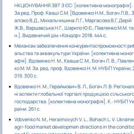
НКЦІОНУВАННЯ ЗВТ З ЄС: [колективна монографія].
За ред. Проф. Кваші С.М. [Вдовенко Н.М., Богач Л.В., 
алізко В.Д., Михальчишина Л.Г., Маргасова В,Г, Дерій
Ж.В., Варшавська Н.Г., Шарило Ю.Є., Павленко М.М. та 
н.]. Видавничий дім «Кондор» 2018. 444 с.
Механізм забезпечення конкурентоспроможності ри
альства та аквакультури України: [колективна моног
афія]. Вдовенко Н. М., Кваша С. М., Богач Л. В., Павле
ко М. М. За. ред. проф. Вдовенко Н. М. НУБіП України, 
019. 300 с.
Вдовенко Н. М., Гераймович В. Л., Богач Л. В. Регіонал
ні аспекти глобальної торгівлі продукцією сільськог
господарства. [колективна монографія]. К.: НУБіП У
раїни. 261 с.
Vdovenko N. M., Heraimovych V. L., Bohach L. V. Ukraine
agri-food market developmen directions in the conditi