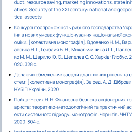
duct: resource saving, marketing innovations, state init
atives. Security of the XXI century: national and geopol
tical aspects
Конкурентоспроможність рибного господарства Укр
їни в нових умовах функціонування національної еко
оміки: [колективна монографія]. Вдовенко Н. М., Вар
авська Н. Г., Гечбаия Б. Н., Михальчишина Л. Г., Павле
ко М. М., Шарило Ю. Є., Шепелєв С. С. Харків: Глобус, 2
020. 328 с.
Долаючи обмеження: засади адаптивних рішень та с
стем: [колективна монографія]. За ред. А. Д. Діброви
НУБіП України, 2020
Пойда-Носик Н. Н. Фінансова безпека акціонерних то
ариств: теоретико-методологічний та практичний ас
екти системного підходу: монографія. Чернігів: ЧНТУ
2020. 304 с.