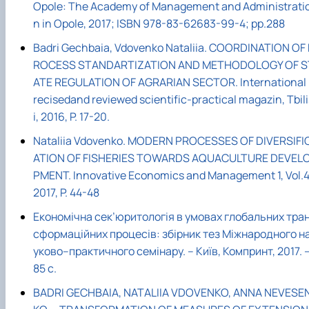
Opole: The Academy of Management and Administrati
n in Opole, 2017; ISBN 978-83-62683-99-4; pp.288
Badri Gechbaia, Vdovenko Nataliia. COORDINATION OF
ROCESS STANDARTIZATION AND METHODOLOGY OF S
ATE REGULATION OF AGRARIAN SECTOR. International 
recisedand reviewed scientific-practical magazin, Tbili
i, 2016, P. 17-20.
Nataliia Vdovenko. MODERN PROCESSES OF DIVERSIFI
ATION OF FISHERIES TOWARDS AQUACULTURE DEVEL
PMENT. Innovative Economics and Management 1, Vol.4
2017, P. 44-48
Економічна сек’юритологія в умовах глобальних тра
сформаційних процесів: збірник тез Міжнародного н
уково–практичного семінару. – Київ, Компринт, 2017. 
85 с.
BADRI GECHBAIA, NATALIIA VDOVENKO, АNNA NEVESE