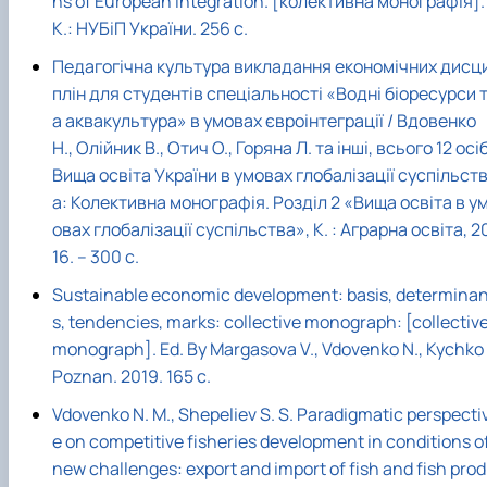
ns of European integration. [колективна монографія].
К.: НУБіП України. 256 с.
Педагогічна культура викладання економічних дисц
плін для студентів спеціальності «Водні біоресурси 
а аквакультура» в умовах євроінтеграції / Вдовенко
Н., Олійник В., Отич О., Горяна Л. та інші, всього 12 осіб
Вища освіта України в умовах глобалізації суспільст
а: Колективна монографія. Розділ 2 «Вища освіта в у
овах глобалізації суспільства», К. : Аграрна освіта, 2
16. – 300 с.
Sustainable economic development: basis, determina
s, tendencies, marks: collective monograph: [collectiv
monograph]. Ed. By Margasova V., Vdovenko N., Kychko 
Poznan. 2019. 165 с.
Vdovenko N. M., Shepeliev S. S. Paradigmatic perspecti
e on competitive fisheries development in conditions o
new challenges: export and import of fish and fish prod