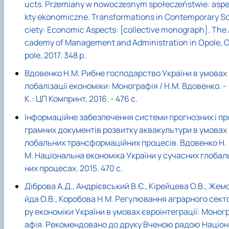
ucts. Przemiany w nowoczesnym społeczeństwie: asp
kty ekonomiczne. Transformations in Contemporary S
ciety: Economic Aspects: [collective monograph]. The
cademy of Management and Administration in Opole, 
pole, 2017. 348 р.
Вдовенко Н.М. Рибне господарство України в умовах 
лобалізації економіки: Монографія / Н.М. Вдовенко. -
К.: ЦП Компринт, 2016. - 476 с.
Інформаційне забезпечення системи прогнозних і пр
грамних документів розвитку аквакультури в умовах 
лобальних трансформаційних процесів. Вдовенко Н.
М. Національна економіка України у сучасних глобал
них процесах. 2015. 470 с.
Діброва А.Д., Андрієвський В.Є., Кірейцева О.В., Жем
йда О.В., Коробова Н.М. Регулювання аграрного сект
ру економіки України в умовах євроінтеграції: Моног
афія. Рекомендовано до друку Вченою радою Націон