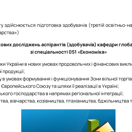
Обговорення ОП
Обговорення ОП
ОС "Магістр"
у здійснюється підготовка здобувачів (третій освітньо-на
ми
арства»)
ція"
ових досліджень аспірантів (здобувачів) кафедри глоб
зі спеціальності 051 «Економіка»
ики України в нових умовах продовольчих і фінансових викли
 продукції;
 в умовах формування і функціонування Зони вільної торгі
Європейського Союзу та шляхи її реалізації в Україні;
ського господарства в напрямах регіональної інтеграції;
ва, вівчарства, козівництва, птахівництва, бджільництва 