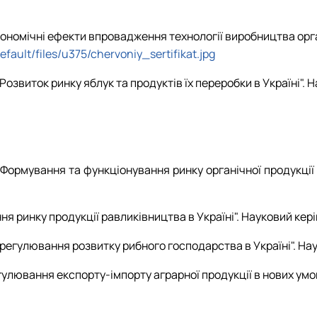
Економічні ефекти впровадження технології виробництва орг
default/files/u375/chervoniy_sertifikat.jpg
"Розвиток ринку яблук та продуктів їх переробки в Україні". 
 "Формування та функціонування ринку органічної продукції 
ня ринку продукції равликівництва в Україні". Науковий кері
 регулювання розвитку рибного господарства в Україні". Нау
егулювання експорту-імпорту аграрної продукції в нових умов