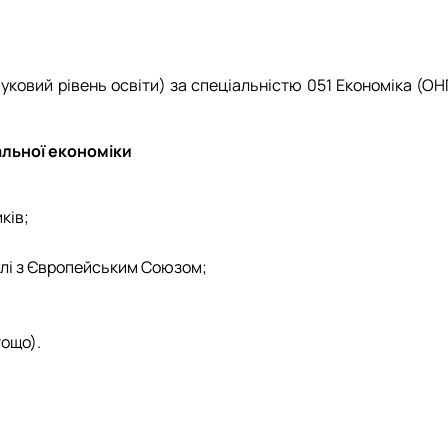
уковий рівень освіти) за спеціальністю 051 Економіка (ОН
альної економіки
ків;
влі з Європейським Союзом;
тощо).