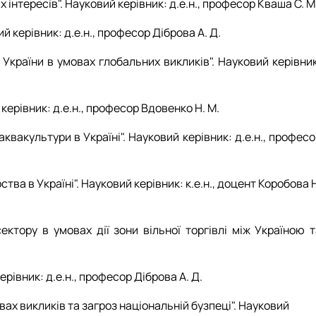
 інтересів". Науковий керівник: д.е.н., професор Кваша С. М
й керівник: д.е.н., професор Діброва А. Д.
України в умовах глобальних викликів". Науковий керівник
 керівник: д.е.н., професор Вдовенко Н. М.
вакультури в Україні". Науковий керівник: д.е.н., профес
а в Україні". Науковий керівник: к.е.н., доцент Коробова 
ектору в умовах дії зони вільної торгівлі між Україною т
ерівник: д.е.н., професор Діброва А. Д.
вах викликів та загроз національній бузпеці". Науковий