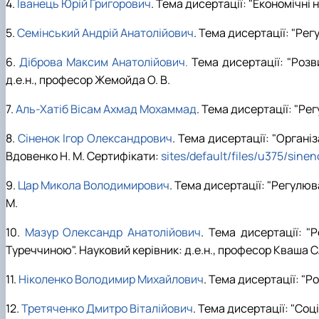
4.
Іванець Юрій Григорович
. Тема дисертації: "Економічні 
5.
Семінський Андрій Анатолійович
. Тема дисертації: "Рег
6.
Діброва Максим Анатолійович.
Тема дисертації: "Розв
д.е.н., професор Жемойда О. В.
7.
Аль-Хатіб Вісам Ахмад Мохаммад
. Тема дисертації: "Ре
8.
Сіненок Ігор Олександрович
. Тема дисертації: "Органі
Вдовенко Н. М. Сертифікати:
sites/default/files/u375/sinen
9.
Цар Микола Володимирович
. Тема дисертації: "Регулюв
М.
10.
Мазур Олександр Анатолійович
. Тема дисертації: "
Туреччиною". Науковий керівник: д.е.н., професор Кваша С.
11.
Ніколенко Володимир Михайлович
. Тема дисертації: "Р
12.
Третяченко Дмитро Віталійович
. Тема дисертації: "Соц