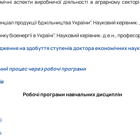
омічні аспекти виробничої діяльності в аграрному секторі 
нціал продукції бджільництва України". Науковий керівник: д
ку біоенергії в Україні". Науковий керівник: д.е.н., професор
дження на здобуття ступенів доктора економічних наук 
ний процес через робочі програми
ів
Робочі програми навчальних дисциплін
ї
а