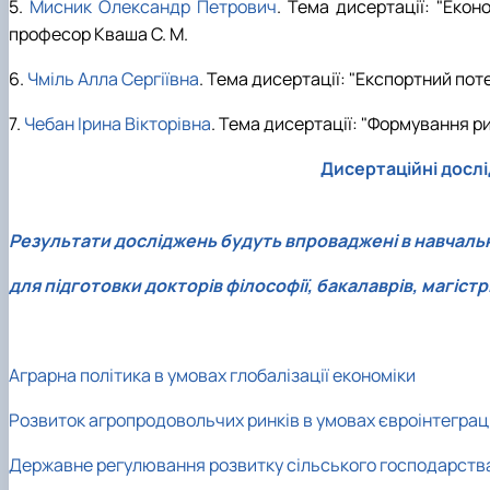
5.
Мисник Олександр Петрович
. Тема дисертації: "Екон
професор Кваша С. М.
6.
Чміль Алла Сергіївна
. Тема дисертації: "Експортний поте
7.
Чебан Ірина Вікторівна
. Тема дисертації: "Формування рин
Дисертаційні дослі
Результати досліджень будуть впроваджені в навчаль
для підготовки докторів філософії, бакалаврів, магістр
Аграрна політика в умовах глобалізації економіки
Розвиток агропродовольчих ринків в умовах євроінтеграці
Державне регулювання розвитку сільського господарств