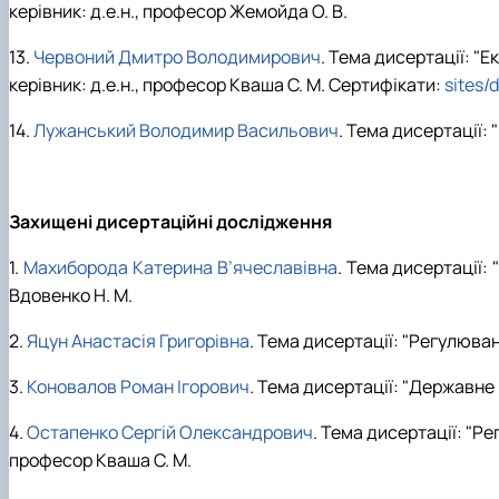
керівник: д.е.н., професор Жемойда О. В.
13.
Червоний Дмитро Володимирович
. Тема дисертації: "
керівник: д.е.н., професор Кваша С. М. Сертифікати:
sites/
14.
Лужанський Володимир Васильович
. Тема дисертації: 
Захищені дисертаційні дослідження
1.
Махиборода Катерина В’ячеславівна
. Тема дисертації:
Вдовенко Н. М.
2.
Яцун Анастасія Григорівна
. Тема дисертації: "Регулюван
3.
Коновалов Роман Ігорович
. Тема дисертації: "Державне
4.
Остапенко Сергій Олександрович
. Тема дисертації: "Р
професор Кваша С. М.