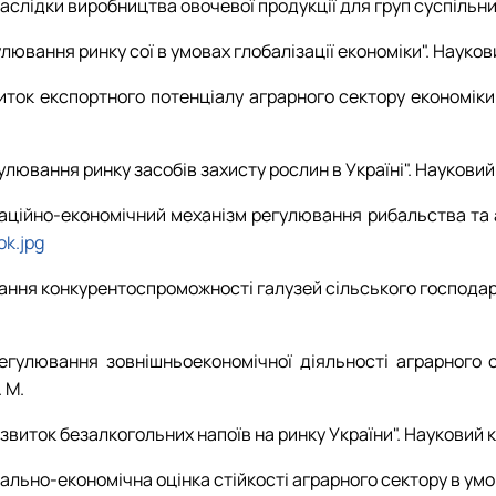
наслідки виробництва овочевої продукції для груп суспільних
улювання ринку сої в умовах глобалізації економіки". Наукови
иток експортного потенціалу аграрного сектору економіки 
гулювання ринку засобів захисту рослин в Україні". Науковий
заційно-економічний механізм регулювання рибальства та ак
ok.jpg
ання конкурентоспроможності галузей сільського господарств
Регулювання зовнішньоекономічної діяльності аграрного с
 М.
озвиток безалкогольних напоїв на ринку України". Науковий к
іально-економічна оцінка стійкості аграрного сектору в умо