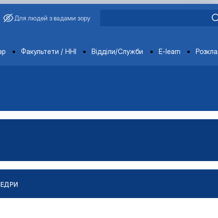
Для людей з вадами зору
ments
ар
Факультети / ННІ
Відділи/Служби
E-learn
Розкл
ФЕДРИ