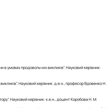
и в умовах продовольчих викликів". Науковий керівник:
икликів". Науковий керівник: д.е.н., професор Вдовенко Н.
у". Науковий керівник: к.е.н., доцент Коробова Н. М.