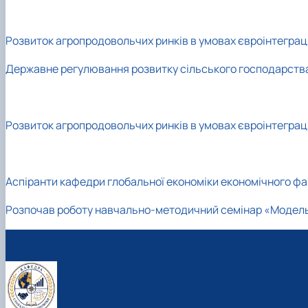
Розвиток агропродовольчих ринків в умовах євроінтеграці
Державне регулювання розвитку сільського господарств
Розвиток агропродовольчих ринків в умовах євроінтеграці
Аспіранти кафедри глобальної економіки економічного ф
Розпочав роботу навчально-методичний семінар «Модел