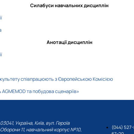
Силабуси навчальних дисциплін
ї
а
Анотації дисциплін
ї
акультету співпрацюють з Європейською Комісією
ь AGMEMOD та побудова сценаріїв»
03041, Україна, Київ, вул. Героїв
(044) 527-
Оборони 11, навчальний корпус №10,
67-20