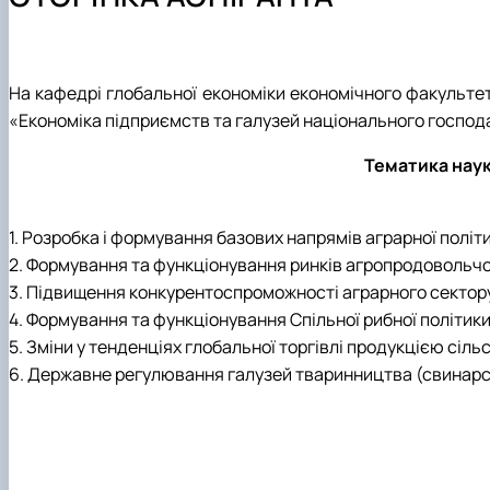
Офіційні документи
Навчально-методична робота
Буклети освітніх програм
Конференції
Тематика магістерських
Курс мікрокваліфікацій "Навігатор з аквафермерства"
Гостьові лекції ОПП "Міжнародна економіка"
AquaNova-SMART
Практична підготовка
Digital-Twin-університету
На кафедрі глобальної економіки економічного факультет
Співпраця з підприємствами, установами, організація
План дій з гендерної рівності та рівних можливостей
«Економіка підприємств та галузей національного господ
Академічна мобільність
Науковий гурток "Глобалізація та європейська інтегра
Тематика наук
Академічна доброчесність
Науковий гурток "Міжнародна економіка"
Неформальна освіта
Міжнародна діяльність
Інклюзивне середовище
Сторінка аспіранта
1. Розробка і формування базових напрямів аграрної політ
Психологічна підтримка
2. Формування та функціонування ринків агропродовольчої
3. Підвищення конкурентоспроможності аграрного сектору
4. Формування та функціонування Спільної рибної політики 
5. Зміни у тенденціях глобальної торгівлі продукцією сіль
6. Державне регулювання галузей тваринництва (свинарст