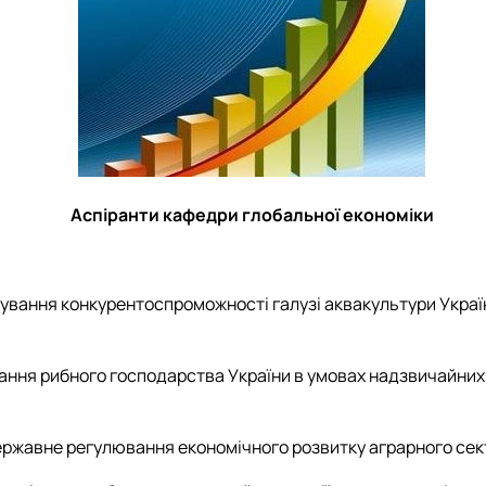
Аспіранти кафедри глобальної економіки
ування конкурентоспроможності галузі аквакультури Україн
вання рибного господарства України в умовах надзвичайних в
ержавне регулювання економічного розвитку аграрного сектор