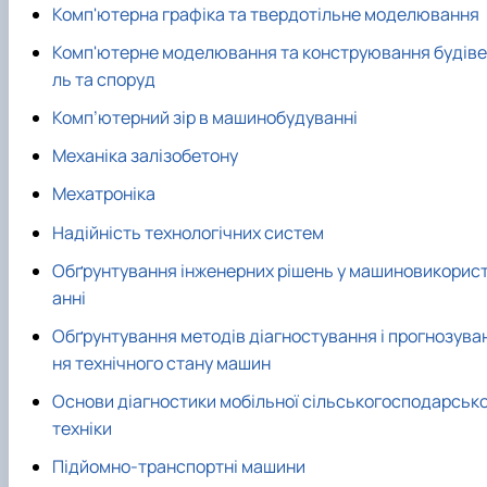
Рейтингові списки
Комп'ютерна графіка та твердотільне моделювання
Комп'ютерне моделювання та конструювання будіве
ль та споруд
Комп’ютерний зір в машинобудуванні
Механіка залізобетону
Мехатроніка
Надійність технологічних систем
Обґрунтування інженерних рішень у машиновикорис
анні
Обґрунтування методів діагностування і прогнозува
ня технічного стану машин
Основи діагностики мобільної сільськогосподарсько
техніки
Підйомно-транспортні машини