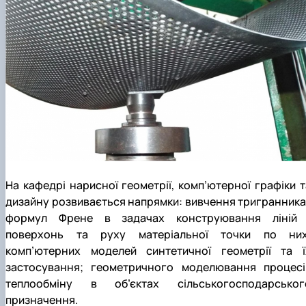
На кафедрі нарисної геометрії, комп’ютерної графіки т
дизайну розвивається напрямки: вивчення тригранника 
формул Френе в задачах конструювання ліній 
поверхонь та руху матеріальної точки по них
комп’ютерних моделей синтетичної геометрії та ї
застосування; геометричного моделювання процесі
теплообміну в об’єктах сільськогосподарськог
призначення.