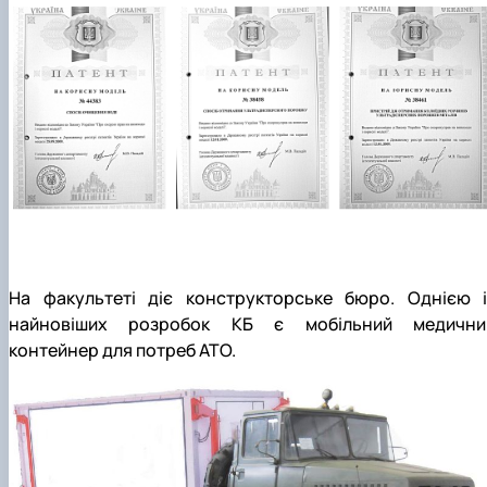
На факультеті діє конструкторське бюро. Однією і
найновіших розробок КБ є мобільний медични
контейнер для потреб АТО.