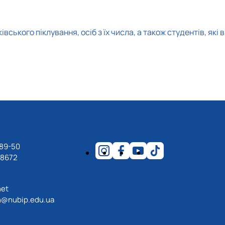
ського піклування, осіб з їх числа, а також студентів, які в
-89-50
18672
net
@nubip.edu.ua