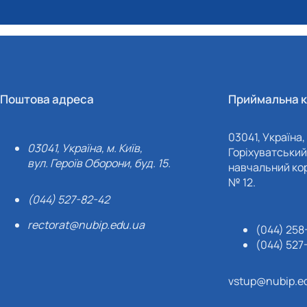
Поштова адреса
Приймальна к
03041, Україна, 
03041, Україна, м. Київ,
Горіхуватський 
вул. Героїв Оборони, буд. 15.
навчальний кор
№ 12.
(044) 527-82-42
rectorat@nubip.edu.ua
(044) 258
(044) 527
vstup@nubip.e