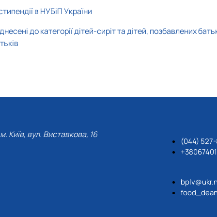
Матеріально-технічна база
стипендії в НУБіП України
Бази практичного навчання здобувачів
Інформація про акредитацію
есені до категорії дітей-сиріт та дітей, позбавлених батьків
атьків
м. Київ, вул. Виставкова, 16
(044) 527
+3806740
bplv@ukr.
food_dean