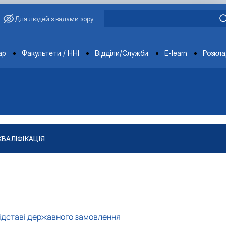
Для людей з вадами зору
ments
ар
Факультети / ННІ
Відділи/Служби
E-learn
Розкл
КВАЛІФІКАЦІЯ
"
тів
ління якістю і безпечністю продукції …
підставі державного замовлення