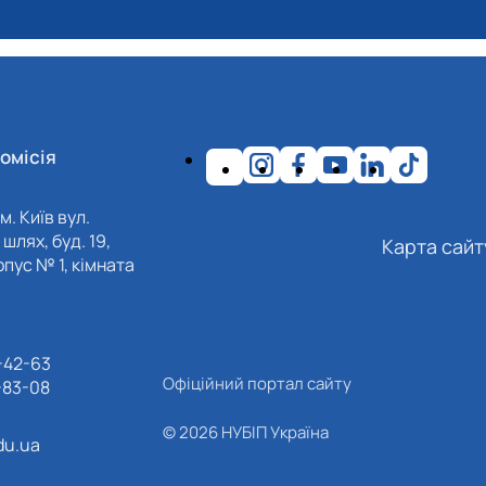
омісія
м. Київ вул.
шлях, буд. 19,
Карта сайт
пус № 1, кімната
-42-63
Офіційний портал сайту
-83-08
© 2026 НУБІП Україна
du.ua