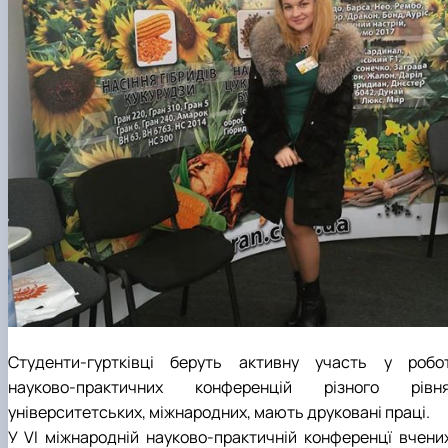
Студенти-гуртківці беруть активну участь у робот
науково-практичних конференцій різного рівня
університетських, міжнародних, мають друковані праці.
У VІ міжнародній науково-практичній конференцї вчених