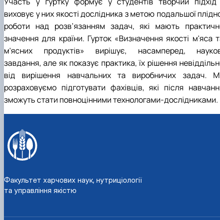
Участь у гуртку формує у студентів творчий підхід 
виховує у них якості дослідника з метою подальшої плідн
роботи над розв’язанням задач, які мають практичн
значення для країни. Гурток «Визначення якості м'яса т
м'ясних продуктів» вирішує, насамперед, науков
завдання, але як показує практика, їх рішення невідділь
від вирішення навчальних та виробничих задач. М
розраховуємо підготувати фахівців, які після навчанн
зможуть стати повноцінними технологами-дослідниками.
Факультет харчових наук, нутриціології
та управління якістю