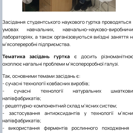
Засідання студентського наукового гуртка проводяться 
умовах навчальних, навчально-науково-виробничи
лабораторіях, а також організовуються виїздні заняття н
м’ясопереробні підприємства.
Тематика засідань гуртка
є досить різноманітною
охоплює нагальні проблеми м’ясопероробної галузі.
Так, основними темами засідань є:
- сучасні технології ковбасних виробів;
- сучасні технології натуральних шматкови
напівфабрикатів;
- рецептурно-компонентний склад м’ясних систем;
- застосування антиоксидантів у технології м’ясни
напівфабрикатів;
- використання ферментів рослинного походження 