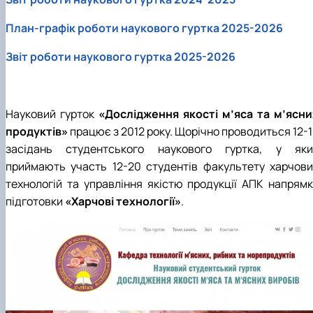
Матеріально-технічна база
Бази практичного навчання здобувачів
План-графік роботи наукового гуртка 2025-2026
Інформація про акредитацію
Звіт роботи наукового гуртка 2025-2026
Науковий гурток
«Дослідження якості м’яса та м’ясни
продуктів»
працює з 2012 року. Щорічно проводиться 12-
засідань студентського наукового гуртка, у яки
приймають участь 12-20 студентів факультету харчови
технологій та управління якістю продукції АПК напрямк
підготовки
«Харчові технології»
.