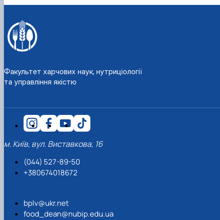
Матеріально-технічна база
Бази практичного навчання здобувачів
Інформація про акредитацію
Факультет харчових наук, нутриціології
та управління якістю
м. Київ, вул. Виставкова, 16
(044) 527-89-50
+380674018672
bplv@ukr.net
food_dean@nubip.edu.ua