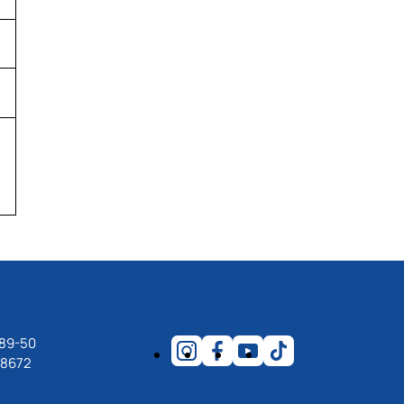
-89-50
18672