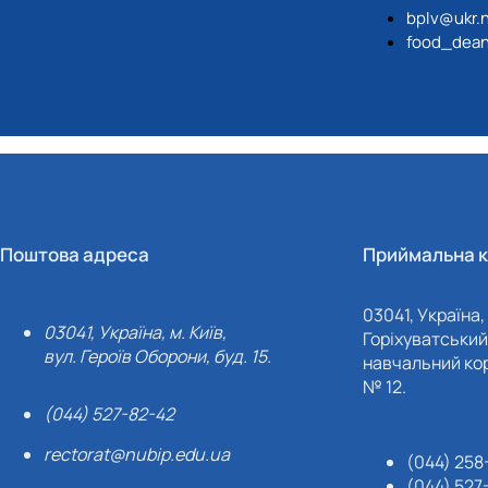
bplv@ukr.
food_dean
Поштова адреса
Приймальна к
03041, Україна, 
03041, Україна, м. Київ,
Горіхуватський 
вул. Героїв Оборони, буд. 15.
навчальний кор
№ 12.
(044) 527-82-42
rectorat@nubip.edu.ua
(044) 258
(044) 527