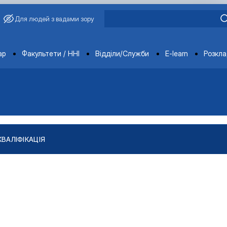
Для людей з вадами зору
ments
ар
Факультети / ННІ
Відділи/Служби
E-learn
Розкл
КВАЛІФІКАЦІЯ
"
тів
ління якістю і безпечністю продукції …