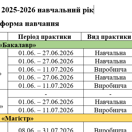
Матеріально-технічна база
Бази практичного навчання здобувачів
Інформація про акредитацію