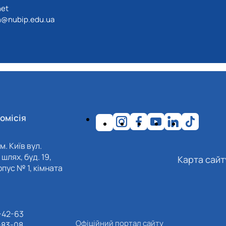
net
@nubip.edu.ua
омісія
м. Київ вул.
шлях, буд. 19,
Карта сайт
пус № 1, кімната
-42-63
Офіційний портал сайту
-83-08