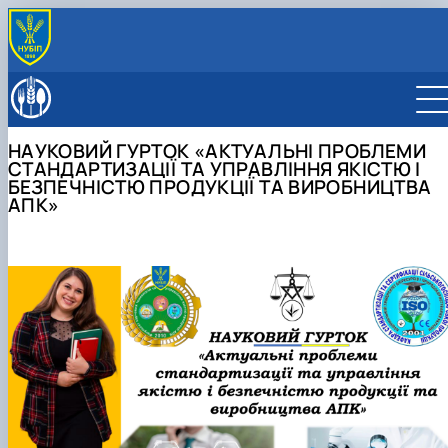
ПРО ФАКУЛЬТЕТ
Факультет сьогодні
ОСВІТНІ ПРОГРАМИ
Керівництво факультету
ОС "Бакалавр"
ВСТУПНИКУ
НАУКОВИЙ ГУРТОК «АКТУАЛЬНІ ПРОБЛЕМИ
Навчальна робота
ОС "Магістр"
ОПП "Харчові технології"
Правила прийому
СТУДЕНТУ
СТАНДАРТИЗАЦІЇ ТА УПРАВЛІННЯ ЯКІСТЮ І
Виховна робота
Обговорення освітніх програм
ОПП "Нутриціологія здорового харчування"
ОПП "Технології зберігання, консервування 
БЕЗПЕЧНІСТЮ ПРОДУКЦІЇ ТА ВИРОБНИЦТВА
Підготовчі курси до складання НМТ
Освітній процес денна форма
КАФЕДРИ
АПК»
Вчена рада
Студентське життя
переробки м'яса"
Освітній процес заочна форма
Графіки освітнього процесу
Кафедра технології м’ясних, рибних та
НАУКА
Рада роботодавців
Куратори академічних груп
Склад Вченої ради
ОПП "Технології зберігання та переробки р
Стипендія
Графік практик
Графік освітнього процесу
морепродуктів
Гуртки
МІЖНАРОДНА ДІЯЛЬНІСТЬ
Сторінка магістра
Старости академічних груп
Документи
і морепродуктів"
Пільги
Графік ліквідації академічної заборгованості
Графік практик
Рейтинг успішності академічна стипендія
Кафедра громадського здоров'я та нутриціології
Навчально-науковий центр нутриціології та геномі
Технологія риби і морепродуктів
МІКРОКВАЛІФІКАЦІЯ
Наші випускники
Сенат студенської організації
ОНП "Нутриціологія"
Списки студентів факультету
Розклад навчальних занять
Розклад навчальних занять
Соціальна стипендія
Кафедра процесів і обладнання переробки продукц
людини
Дослідження якості м’яса та м’ясних
Відеородзинки
ОПП "Нутриціологія"
Довідки
Розклад початку та закінчення пар
АПК
Конференції
продуктів
Підготовка аспірантів та докторантів
ОПП "Якість, стандартизація та
Нормативні документи
Розклад екзаменаційної сесії
Кафедра стандартизації та сертифікації
Відзнаки та нагороди
Нутриціологія здорового харчування
Рада молодих вчених та аспірантів
Напрями наукових досліджень
сертифікація"
сільськогосподарської продукції
Актуальні проблеми стандартизації та
Підвищення кваліфікації
Проектна група
управління якістю і безпечністю продукції …
Скринька довіри
Докторанти
Інновації у процесах харчових виробництв
Аспіранти
Науковий хаб
Нормативні документи
Опитування