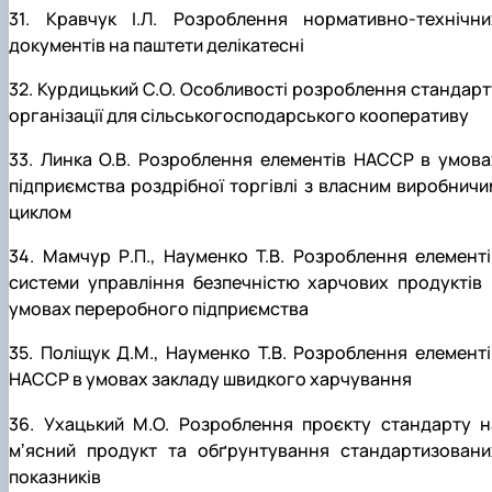
31. Кравчук І.Л. Розроблення нормативно-технічни
документів на паштети делікатесні
32. Курдицький С.О. Особливості розроблення стандарт
організації для сільськогосподарського кооперативу
33. Линка О.В. Розроблення елементів НАССР в умова
підприємства роздрібної торгівлі з власним виробничи
циклом
34. Мамчур Р.П., Науменко Т.В. Розроблення елементі
системи управління безпечністю харчових продуктів 
умовах переробного підприємства
35. Поліщук Д.М., Науменко Т.В. Розроблення елементі
НАССР в умовах закладу швидкого харчування
36. Ухацький М.О. Розроблення проєкту стандарту н
мʼясний продукт та обґрунтування стандартизовани
показників