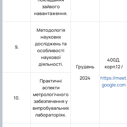
зайвого
навантаження.
Методологія
наукових
досліджень та
9.
особливості
наукової
400Д,
діяльності.
Грудень
корп.12 /
2024
https://meet
Практичні
google.com
аспекти
метрологічного
10.
забезпечення у
випробувальних
лабораторіях.