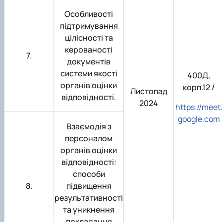
Особливості
підтримування
цілісності та
керованості
7.
документів
системи якості
400Д,
органів оцінки
корп.12 /
Листопад
відповідності.
2024
https://meet
google.com
Взаємодія з
персоналом
органів оцінки
відповідності:
способи
8.
підвищення
результативності
та уникнення
покладання