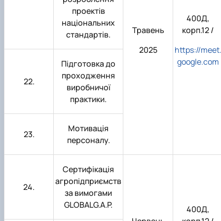
проектів
400Д,
національних
Травень
корп.12 /
стандартів.
2025
https://meet
google.com
Підготовка до
проходження
22.
виробничої
практики.
Мотивація
23.
персоналу.
Сертифікація
агропідприємств
24.
за вимогами
GLOBALG.A.P.
400Д,
Червень
корп.12 /